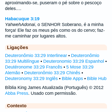
aproximando-se, puseram o pé sobre o pescoço
deles.…
Habacuque 3:19
Yahweh
Adonai
, o SENHOR Soberano, é a minha
força! Ele faz os meus pés como os do cervo; faz-
me caminhar por lugares altos.
Ligações
Deuteronômio 33:29 Interlinear
•
Deuteronômio
33:29 Multilíngue
•
Deuteronomio 33:29 Espanhol
•
Deutéronome 33:29 Francês
•
5 Mose 33:29
Alemão
•
Deuteronômio 33:29 Chinês
•
Deuteronomy 33:29 Inglês
•
Bible Apps
•
Bible Hub
Bíblia King James Atualizada (Português) © 2012
Abba Press
. Usado com permissão.
Contexto