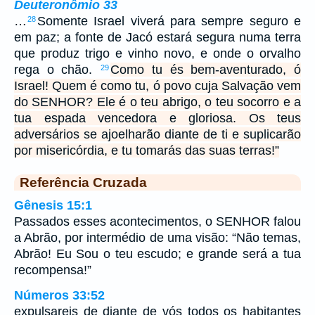
Deuteronômio 33
…
Somente Israel viverá para sempre seguro e
28
em paz; a fonte de Jacó estará segura numa terra
que produz trigo e vinho novo, e onde o orvalho
rega o chão.
Como tu és bem-aventurado, ó
29
Israel! Quem é como tu, ó povo cuja Salvação vem
do SENHOR? Ele é o teu abrigo, o teu socorro e a
tua espada vencedora e gloriosa. Os teus
adversários se ajoelharão diante de ti e suplicarão
por misericórdia, e tu tomarás das suas terras!”
Referência Cruzada
Gênesis 15:1
Passados esses acontecimentos, o SENHOR falou
a Abrão, por intermédio de uma visão: “Não temas,
Abrão! Eu Sou o teu escudo; e grande será a tua
recompensa!”
Números 33:52
expulsareis de diante de vós todos os habitantes