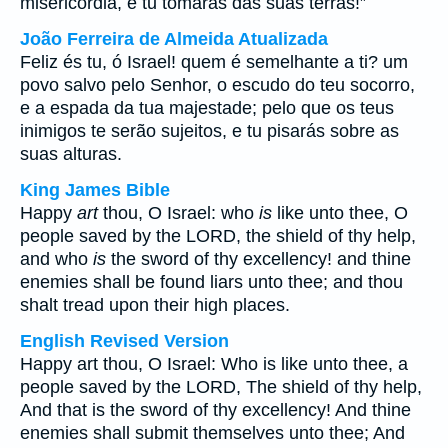
misericórdia, e tu tomarás das suas terras!”
João Ferreira de Almeida Atualizada
Feliz és tu, ó Israel! quem é semelhante a ti? um
povo salvo pelo Senhor, o escudo do teu socorro,
e a espada da tua majestade; pelo que os teus
inimigos te serão sujeitos, e tu pisarás sobre as
suas alturas.
King James Bible
Happy
art
thou, O Israel: who
is
like unto thee, O
people saved by the LORD, the shield of thy help,
and who
is
the sword of thy excellency! and thine
enemies shall be found liars unto thee; and thou
shalt tread upon their high places.
English Revised Version
Happy art thou, O Israel: Who is like unto thee, a
people saved by the LORD, The shield of thy help,
And that is the sword of thy excellency! And thine
enemies shall submit themselves unto thee; And