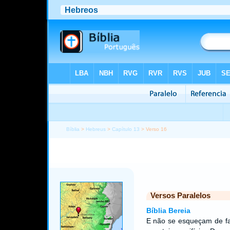
Bíblia
>
Hebreus
>
Capítulo 13
> Verso 16
Versos Paralelos
Bíblia Bereia
E não se esqueçam de faz