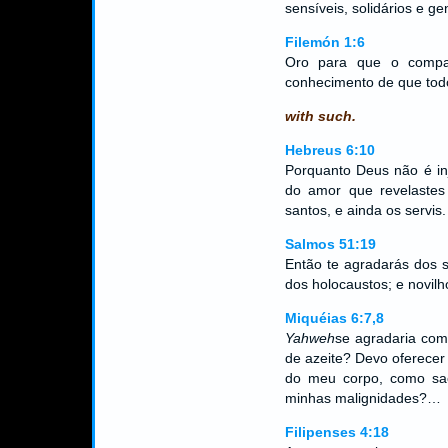
sensíveis, solidários e g
Filemón 1:6
Oro para que o compart
conhecimento de que tod
with such.
Hebreus 6:10
Porquanto Deus não é in
do amor que revelastes
santos, e ainda os servis.
Salmos 51:19
Então te agradarás dos s
dos holocaustos; e novilho
Miquéias 6:7,8
Yahweh
se agradaria com 
de azeite? Devo oferecer 
do meu corpo, como sac
minhas malignidades?…
Filipenses 4:18