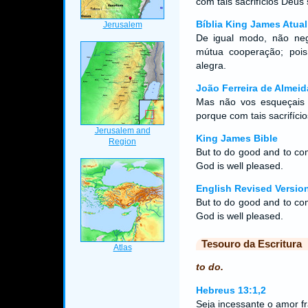
com tais sacrifícios Deus
Bíblia King James Atual
De igual modo, não neg
mútua cooperação; pois
alegra.
João Ferreira de Almeid
Mas não vos esqueçais 
porque com tais sacrifíc
King James Bible
But to do good and to com
God is well pleased.
English Revised Versio
But to do good and to com
God is well pleased.
Tesouro da Escritura
to do.
Hebreus 13:1,2
Seja incessante o amor fr