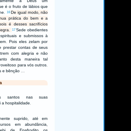
inuamente a Deus um
que é o fruto de lábios que
me.
De igual modo, não
16
tínua prática do bem e a
ois é desses sacrifícios
legra.
Sede obedientes
17
spirituais e submissos à
cem. Pois eles zelam por
 prestar contas de seus
strem com alegria e não
anto desta maneira tal
roveitoso para vós outros.
s e bênção …
a
s santos nas suas
 a hospitalidade.
mente suprido, até em
cursos em abundância,
ebi de Epafrodito os