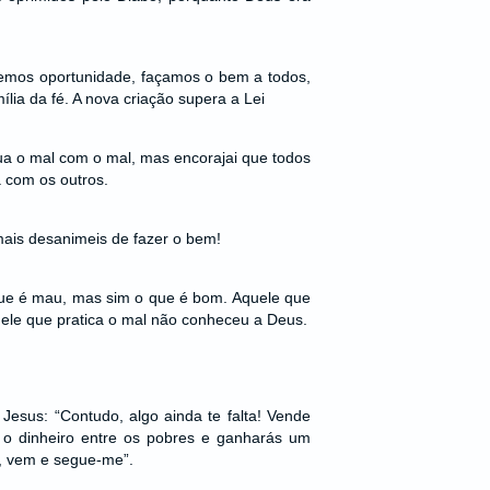
emos oportunidade, façamos o bem a todos,
ília da fé. A nova criação supera a Lei
bua o mal com o mal, mas encorajai que todos
 com os outros.
mais desanimeis de fazer o bem!
que é mau, mas sim o que é bom. Aquele que
ele que pratica o mal não conheceu a Deus.
e Jesus: “Contudo, algo ainda te falta! Vende
e o dinheiro entre os pobres e ganharás um
, vem e segue-me”.