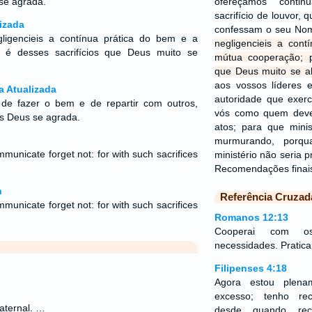
 se agrada.
ofereçamos cont
sacrifício de louvor, 
izada
confessam o seu No
ligencieis a contínua prática do bem e a
negligencieis a con
 é desses sacrifícios que Deus muito se
mútua cooperação; p
que Deus muito se a
aos vossos líderes e
a Atualizada
autoridade que exer
de fazer o bem e de repartir com outros,
vós como quem deve
ios Deus se agrada.
atos; para que mini
murmurando, porqu
municate forget not: for with such sacrifices
ministério não seria p
Recomendações finai
n
Referência Cruzad
municate forget not: for with such sacrifices
Romanos 12:13
Cooperai com o
necessidades. Praticai
Filipenses 4:18
Agora estou plena
excesso; tenho re
aternal. …
desde quando rec