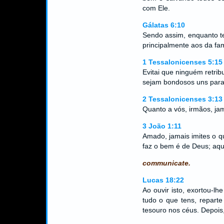
com Ele.
Gálatas 6:10
Sendo assim, enquanto t
principalmente aos da fam
1 Tessalonicenses 5:15
Evitai que ninguém retri
sejam bondosos uns para
2 Tessalonicenses 3:13
Quanto a vós, irmãos, ja
3 João 1:11
Amado, jamais imites o 
faz o bem é de Deus; aqu
communicate.
Lucas 18:22
Ao ouvir isto, exortou-lh
tudo o que tens, repart
tesouro nos céus. Depois