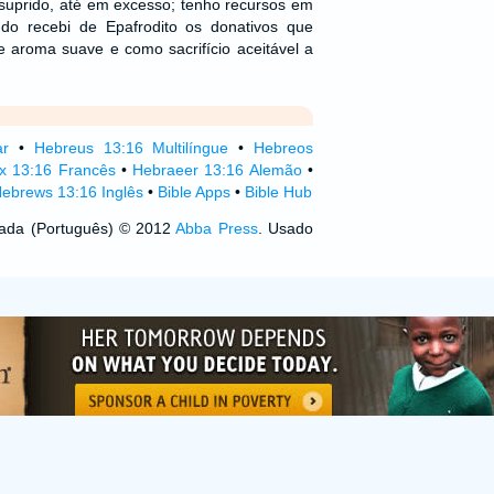
suprido, até em excesso; tenho recursos em
do recebi de Epafrodito os donativos que
e aroma suave e como sacrifício aceitável a
ar
•
Hebreus 13:16 Multilíngue
•
Hebreos
x 13:16 Francês
•
Hebraeer 13:16 Alemão
•
ebrews 13:16 Inglês
•
Bible Apps
•
Bible Hub
izada (Português) © 2012
Abba Press
. Usado