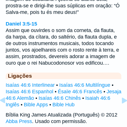
prostra-se e dirigi-lhe suas súplicas em oração: “Ó
Salva-me, pois tu és meu deus!”
Daniel 3:5-15
Assim que ouvirdes o som da corneta, da flauta,
da harpa, da cítara, do saltério, da flauta dupla, e
de outros instrumentos musicais, todos tocando
juntos, vos ajoelhareis com o rosto rente à terra, e
assim, prostrados, devereis adorar a imagem de
ouro que o rei Nabucodonosor vos edificou.…
Ligações
Isaías 46:6 Interlinear
•
Isaías 46:6 Multilíngue
•
Isaías 46:6 Espanhol
•
Ésaïe 46:6 Francês
•
Jesaja
46:6 Alemão
•
Isaías 46:6 Chinês
•
Isaiah 46:6
Inglês
•
Bible Apps
•
Bible Hub
Bíblia King James Atualizada (Português) © 2012
Abba Press
. Usado com permissão.