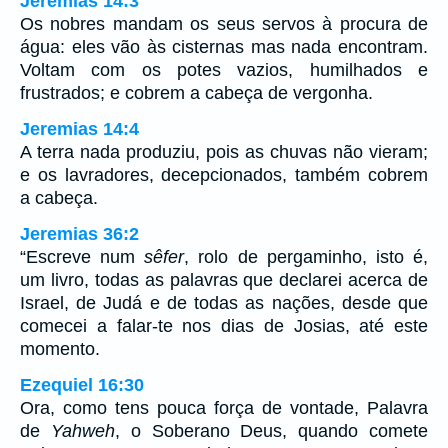
Jeremias 14:3
Os nobres mandam os seus servos à procura de
água: eles vão às cisternas mas nada encontram.
Voltam com os potes vazios, humilhados e
frustrados; e cobrem a cabeça de vergonha.
Jeremias 14:4
A terra nada produziu, pois as chuvas não vieram;
e os lavradores, decepcionados, também cobrem
a cabeça.
Jeremias 36:2
“Escreve num
sêfer
, rolo de pergaminho, isto é,
um livro, todas as palavras que declarei acerca de
Israel, de Judá e de todas as nações, desde que
comecei a falar-te nos dias de Josias, até este
momento.
Ezequiel 16:30
Ora, como tens pouca força de vontade, Palavra
de
Yahweh
, o Soberano Deus, quando comete