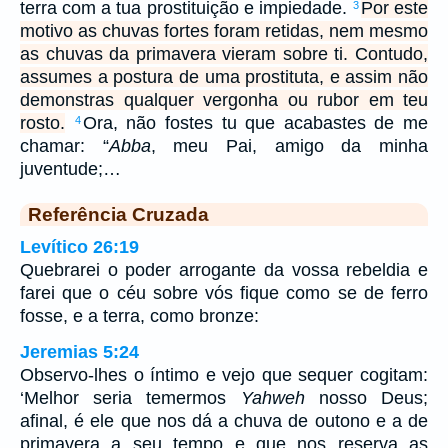
terra com a tua prostituição e impiedade.
Por este
3
motivo as chuvas fortes foram retidas, nem mesmo
as chuvas da primavera vieram sobre ti. Contudo,
assumes a postura de uma prostituta, e assim não
demonstras qualquer vergonha ou rubor em teu
rosto.
Ora, não fostes tu que acabastes de me
4
chamar: “
Abba
, meu Pai, amigo da minha
juventude;…
Referência Cruzada
Levítico 26:19
Quebrarei o poder arrogante da vossa rebeldia e
farei que o céu sobre vós fique como se de ferro
fosse, e a terra, como bronze:
Jeremias 5:24
Observo-lhes o íntimo e vejo que sequer cogitam:
‘Melhor seria temermos
Yahweh
nosso Deus;
afinal, é ele que nos dá a chuva de outono e a de
primavera a seu tempo e que nos reserva as