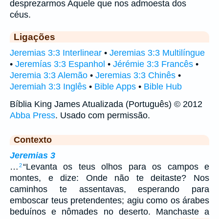
desprezarmos Aquele que nos admoesta dos
céus.
Ligações
Jeremias 3:3 Interlinear
•
Jeremias 3:3 Multilíngue
•
Jeremías 3:3 Espanhol
•
Jérémie 3:3 Francês
•
Jeremia 3:3 Alemão
•
Jeremias 3:3 Chinês
•
Jeremiah 3:3 Inglês
•
Bible Apps
•
Bible Hub
Bíblia King James Atualizada (Português) © 2012
Abba Press
. Usado com permissão.
Contexto
Jeremias 3
…
“Levanta os teus olhos para os campos e
2
montes, e dize: Onde não te deitaste? Nos
caminhos te assentavas, esperando para
emboscar teus pretendentes; agiu como os árabes
beduínos e nômades no deserto. Manchaste a