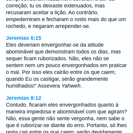
correção; tu os deixaste extenuados, mas
recusaram aceitar a lição. Ao contrário,
empederniram e fecharam o rosto mais do que um
rochedo, e negaram arrepender-se.
Jeremias 6:15
Eles deveriam envergonhar-se da atitude
abominável que demonstram todos os dias, mas
sequer ficam ruborizados. Não, eles não se
sentem nem um pouco envergonhados em praticar
o mal. Por isso eles cairão entre os que caem;
quando Eu os castigar, serão grandemente
humilhados!” Assevera
Yahweh
.
Jeremias 8:12
Contudo, ficaram eles envergonhados quanto à
maneira impiedosa e abominável com que agiram?
Não, essa gente não sente vergonha, nem sabe o
que é ruborizar-se diante do erro. Portanto, só lhes
resta cair entre os que caem; serão devidamente