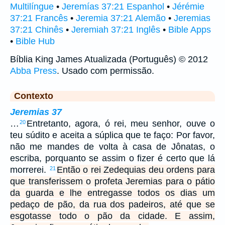
Multilíngue
•
Jeremías 37:21 Espanhol
•
Jérémie
37:21 Francês
•
Jeremia 37:21 Alemão
•
Jeremias
37:21 Chinês
•
Jeremiah 37:21 Inglês
•
Bible Apps
•
Bible Hub
Bíblia King James Atualizada (Português) © 2012
Abba Press
. Usado com permissão.
Contexto
Jeremias 37
…
Entretanto, agora, ó rei, meu senhor, ouve o
20
teu súdito e aceita a súplica que te faço: Por favor,
não me mandes de volta à casa de Jônatas, o
escriba, porquanto se assim o fizer é certo que lá
morrerei.
Então o rei Zedequias deu ordens para
21
que transferissem o profeta Jeremias para o pátio
da guarda e lhe entregasse todos os dias um
pedaço de pão, da rua dos padeiros, até que se
esgotasse todo o pão da cidade. E assim,