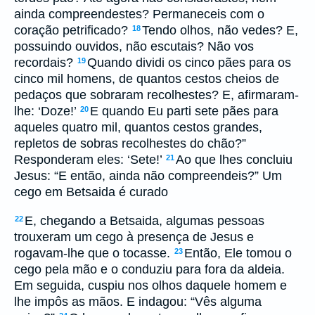
ainda compreendestes? Permaneceis com o
coração petrificado?
Tendo olhos, não vedes? E,
18
possuindo ouvidos, não escutais? Não vos
recordais?
Quando dividi os cinco pães para os
19
cinco mil homens, de quantos cestos cheios de
pedaços que sobraram recolhestes? E, afirmaram-
lhe: ‘Doze!’
E quando Eu parti sete pães para
20
aqueles quatro mil, quantos cestos grandes,
repletos de sobras recolhestes do chão?”
Responderam eles: ‘Sete!’
Ao que lhes concluiu
21
Jesus: “E então, ainda não compreendeis?” Um
cego em Betsaida é curado
E, chegando a Betsaida, algumas pessoas
22
trouxeram um cego à presença de Jesus e
rogavam-lhe que o tocasse.
Então, Ele tomou o
23
cego pela mão e o conduziu para fora da aldeia.
Em seguida, cuspiu nos olhos daquele homem e
lhe impôs as mãos. E indagou: “Vês alguma