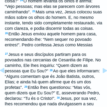
coisa?”
O homem levanta os olhos e afirma:
24
“Vejo pessoas; mas elas se parecem com árvores
caminhando”.
Mais uma vez, Jesus colocou suas
25
mãos sobre os olhos do homem. E, no mesmo
instante, tendo sido completamente restaurado, via
com clareza, e podia discernir todas as coisas.
Então Jesus enviou aquele homem para casa,
26
recomendando-lhe: “Nem sequer no povoado
entres!”. Pedro confessa Jesus como Messias
Jesus e seus discípulos partiram para os
27
povoados nas cercanias de Cesaréia de Filipe. No
caminho, Ele lhes inquiriu: “Quem dizem as
pessoas que Eu Sou?”
Ao que eles informaram:
28
“Alguns comentam que és João Batista, outros,
Elias; e ainda há quem afirme que és um dos
profetas”.
Então lhes questionou: “Mas vós,
29
quem dizeis que Eu Sou?” E, asseverando Pedro,
declarou: “Tu és o Cristo!”.
Jesus, por sua vez,
30
lhes recomendou que nada divulgassem a seu