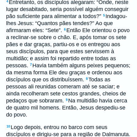
Entretanto, os discípulos alegaram: “Onde, neste
4
lugar desabitado, seria possível alguém conseguir
pão suficiente para alimentar a todos?”
Indagou-
5
lhes Jesus: “Quantos pães tendes?” Ao que
afirmaram eles: “Sete”.
Então Ele orientou o povo
6
a reclinar-se sobre o chão. E, após tomar os sete
pães e dar graças, partiu-os e os entregou aos
seus discípulos, para que estes servissem à
multidão; e assim foi repartido entre todas as
pessoas.
Havia também alguns peixes pequenos;
7
da mesma forma Ele deu graças e ordenou aos
discípulos que os distribuíssem.
Todas as
8
pessoas ali reunidas comeram até se saciar; e
ainda recolheram sete cestos grandes, cheios de
pedaços que sobraram.
Na multidão havia cerca
9
de quatro mil homens. Então, Jesus despediu-se
do povo.
Logo depois, entrou no barco com seus
10
discípulos e dirigiu-se para a região de Dalmanuta.