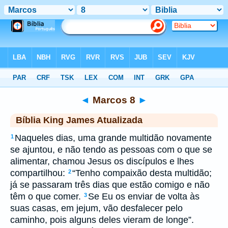
Biblia
>
kja
> Marcos 8
◄
Marcos 8
►
Bíblia King James Atualizada
Naqueles dias, uma grande multidão novamente
1
se ajuntou, e não tendo as pessoas com o que se
alimentar, chamou Jesus os discípulos e lhes
compartilhou:
“Tenho compaixão desta multidão;
2
já se passaram três dias que estão comigo e não
têm o que comer.
Se Eu os enviar de volta às
3
suas casas, em jejum, vão desfalecer pelo
caminho, pois alguns deles vieram de longe”.