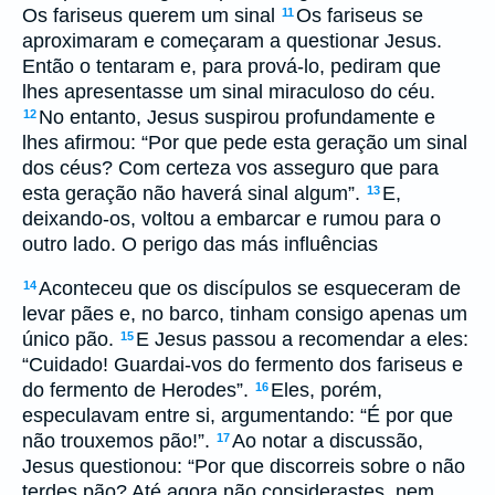
Os fariseus querem um sinal
Os fariseus se
11
aproximaram e começaram a questionar Jesus.
Então o tentaram e, para prová-lo, pediram que
lhes apresentasse um sinal miraculoso do céu.
No entanto, Jesus suspirou profundamente e
12
lhes afirmou: “Por que pede esta geração um sinal
dos céus? Com certeza vos asseguro que para
esta geração não haverá sinal algum”.
E,
13
deixando-os, voltou a embarcar e rumou para o
outro lado. O perigo das más influências
Aconteceu que os discípulos se esqueceram de
14
levar pães e, no barco, tinham consigo apenas um
único pão.
E Jesus passou a recomendar a eles:
15
“Cuidado! Guardai-vos do fermento dos fariseus e
do fermento de Herodes”.
Eles, porém,
16
especulavam entre si, argumentando: “É por que
não trouxemos pão!”.
Ao notar a discussão,
17
Jesus questionou: “Por que discorreis sobre o não
terdes pão? Até agora não considerastes, nem