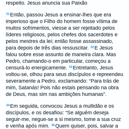
respeito. Jesus anuncia sua Paixão
Então, passou Jesus a ensinar-lhes que era
31
imperioso que o Filho do homem fosse vítima de
muitos sofrimentos, viesse a ser rejeitado pelos
líderes religiosos, pelos chefes dos sacerdotes e
pelos mestres da lei; então fosse assassinado,
para depois de três dias ressuscitar.
E Jesus
32
falou sobre esse assunto de maneira clara. Mas
Pedro, chamando-o em particular, começou a
censurá-lo energicamente.
Entretanto, Jesus
33
voltou-se, olhou para seus discípulos e repreendeu
severamente a Pedro, exclamando: “Para trás de
mim, Satanás! Pois não estais pensando na obra
de Deus, mas sim nas ambições humanas”.
Em seguida, convocou Jesus a multidão e os
34
discípulos, e os desafiou: “Se alguém deseja
seguir-me, negue-se a si mesmo, tome a sua cruz
e venha após mim.
Quem quiser, pois, salvar a
35