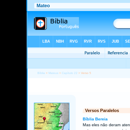
Bíblia
>
Mateus
>
Capítulo 22
> Verso 5
Versos Paralelos
Bíblia Bereia
Mas eles não deram aten