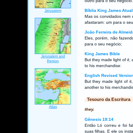
outro para o seu negócio.
Bíblia King James Atual
Mas os convidados nem 
afastaram: um para o seu
João Ferreira de Almeid
Eles, porém, não fazend
para o seu negócio;
King James Bible
But they made light of
it
, 
to his merchandise:
English Revised Versio
But they made light of i
another to his merchandi
Tesouro da Escritura
they.
Gênesis 19:14
Então Ló correu e foi 
suas filhas. E ele os ins