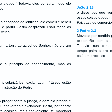
a cidade!” Todavia eles pensaram que ele
João 2:16
do.
e disse aos que ve
essas coisas daqui; 
 o ensopado de lentilhas; ele comeu e bebeu
Pai, casa de comércio
se e partiu. Assim desprezou Esaú todos os
2 Pedro 2:3
s velho.
Movidos por sórdida 
explorarão com sua
am a terra aprazível do Senhor; não creram
Todavia, sua cond
tempo paira sobre e
está em processo.
o princípio do conhecimento, mas os
 ridicularizá-los, exclamavam: “Esses estão
ministração de Pedro
regar sobre a justiça, o domínio próprio e
icou apavorado e exclamou: “Basta, por agora!
tra ocasião, mais conveniente, te mandarei