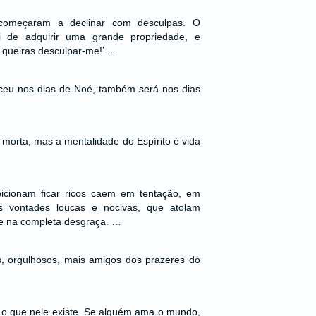
começaram a declinar com desculpas. O
ei de adquirir uma grande propriedade, e
r, queiras desculpar-me!’. …
ceu nos dias de Noé, também será nos dias
 morta, mas a mentalidade do Espírito é vida
icionam ficar ricos caem em tentação, em
s vontades loucas e nocivas, que atolam
 e na completa desgraça. …
s, orgulhosos, mais amigos dos prazeres do
 que nele existe. Se alguém ama o mundo,