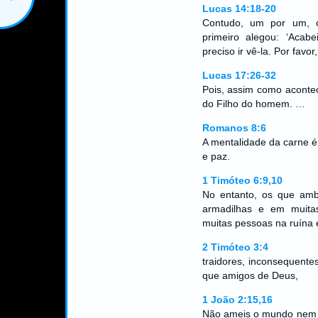
Lucas 14:18-20
Contudo, um por um, 
primeiro alegou: ‘Acab
preciso ir vê-la. Por favo
Lucas 17:26-32
Pois, assim como aconte
do Filho do homem. …
Romanos 8:6
A mentalidade da carne é
e paz.
1 Timóteo 6:9,10
No entanto, os que amb
armadilhas e em muita
muitas pessoas na ruína
2 Timóteo 3:4
traidores, inconsequente
que amigos de Deus,
1 João 2:15,16
Não ameis o mundo nem o