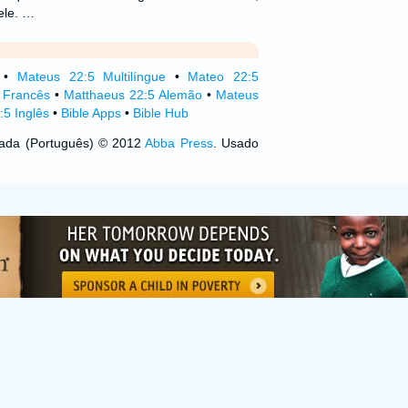
ele. …
•
Mateus 22:5 Multilíngue
•
Mateo 22:5
5 Francês
•
Matthaeus 22:5 Alemão
•
Mateus
5 Inglês
•
Bible Apps
•
Bible Hub
izada (Português) © 2012
Abba Press
. Usado