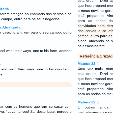
esta ordem: ‘Dizei 
que lhes preparei me
izada
e meus novilhos gord
deram atenção ao chamado dos servos e se
está preparado. Vi
 campo, outro para os seus negócios.
para as bodas do
convidados nem de
a Atualizada
dos servos e se af
o caso, foram, um para o seu campo, outro
campo, outro para os
ainda, atacando os s
os assassinaram. …
and went their ways, one to his farm, another
Referência Cruzad
Mateus 22:4
n
Uma vez mais, man
t, and went their ways, one to his own farm,
esta ordem: ‘Dizei 
se:
que lhes preparei me
e meus novilhos gord
está preparado. Vi
para as bodas do meu 
Mateus 22:6
falar com os homens que iam se casar com
E outros ainda, 
tava: “Levantai-vos! Saí deste lugar, porque o
maltrataram-nos e os