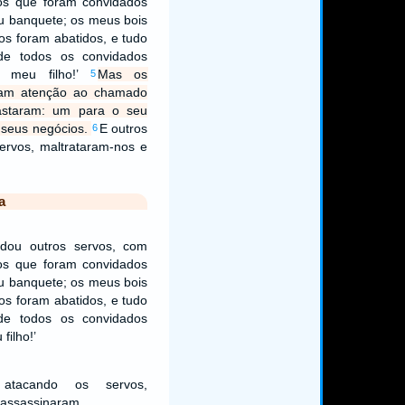
aos que foram convidados
u banquete; os meus bois
os foram abatidos, e tudo
nde todos os convidados
 meu filho!’
Mas os
5
ram atenção ao chamado
astaram: um para o seu
 seus negócios.
E outros
6
ervos, maltrataram-nos e
a
dou outros servos, com
aos que foram convidados
u banquete; os meus bois
os foram abatidos, e tudo
nde todos os convidados
filho!’
atacando os servos,
 assassinaram.