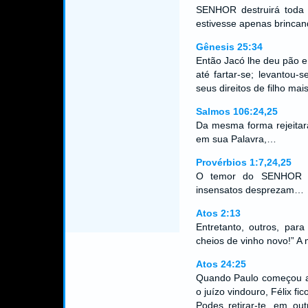
SENHOR destruirá toda 
estivesse apenas brincan
Gênesis 25:34
Então Jacó lhe deu pão e
até fartar-se; levantou-
seus direitos de filho mai
Salmos 106:24,25
Da mesma forma rejeitar
em sua Palavra,…
Provérbios 1:7,24,25
O temor do SENHOR é 
insensatos desprezam…
Atos 2:13
Entretanto, outros, para
cheios de vinho novo!” A 
Atos 24:25
Quando Paulo começou a p
o juízo vindouro, Félix f
Podes retirar-te, em ou