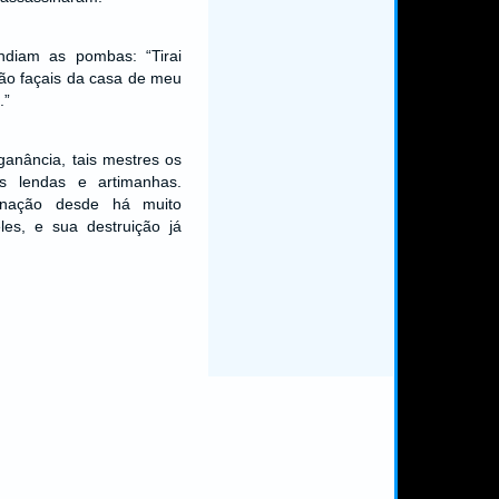
ndiam as pombas: “Tirai
não façais da casa de meu
.”
ganância, tais mestres os
s lendas e artimanhas.
enação desde há muito
les, e sua destruição já