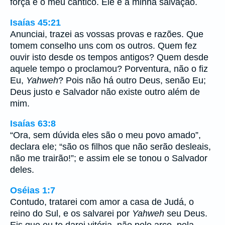
força e o meu cântico. Ele é a minha salvação.
Isaías 45:21
Anunciai, trazei as vossas provas e razões. Que
tomem conselho uns com os outros. Quem fez
ouvir isto desde os tempos antigos? Quem desde
aquele tempo o proclamou? Porventura, não o fiz
Eu,
Yahweh
? Pois não há outro Deus, senão Eu;
Deus justo e Salvador não existe outro além de
mim.
Isaías 63:8
“Ora, sem dúvida eles são o meu povo amado”,
declara ele; “são os filhos que não serão desleais,
não me trairão!”; e assim ele se tonou o Salvador
deles.
Oséias 1:7
Contudo, tratarei com amor a casa de Judá, o
reino do Sul, e os salvarei por
Yahweh
seu Deus.
Eis que eu te darei vitória, não pelo arco, pela