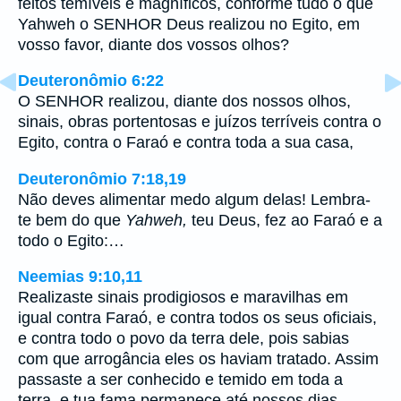
feitos temíveis e magníficos, conforme tudo o que
Yahweh o SENHOR Deus realizou no Egito, em
vosso favor, diante dos vossos olhos?
Deuteronômio 6:22
O SENHOR realizou, diante dos nossos olhos,
sinais, obras portentosas e juízos terríveis contra o
Egito, contra o Faraó e contra toda a sua casa,
Deuteronômio 7:18,19
Não deves alimentar medo algum delas! Lembra-
te bem do que
Yahweh,
teu Deus, fez ao Faraó e a
todo o Egito:…
Neemias 9:10,11
Realizaste sinais prodigiosos e maravilhas em
igual contra Faraó, e contra todos os seus oficiais,
e contra todo o povo da terra dele, pois sabias
com que arrogância eles os haviam tratado. Assim
passaste a ser conhecido e temido em toda a
terra, e tua fama permanece até nossos dias.…