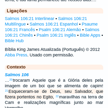
Ligações
Salmos 106:21 Interlinear
•
Salmos 106:21
Multilíngue
•
Salmos 106:21 Espanhol
•
Psaume
106:21 Francês
•
Psalm 106:21 Alemão
•
Salmos
106:21 Chinês
•
Psalm 106:21 Inglês
•
Bible Apps
•
Bible Hub
Bíblia King James Atualizada (Português) © 2012
Abba Press
. Usado com permissão.
Contexto
Salmos 106
…
trocaram Aquele que é a Glória deles pela
20
imagem de um boi que se alimenta de capim!
Esqueceram-se de Deus, seu Salvador, que
21
fizera portentos no Egito,
maravilhas na terra de
22
Cam e realizações magníficas junto ao mar