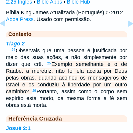
2:25 Inglês
•
Bible Apps
•
Bible Hub
Bíblia King James Atualizada (Português) © 2012
Abba Press
. Usado com permissão.
Contexto
Tiago 2
…
Observais que uma pessoa é justificada por
24
meio das suas ações, e não simplesmente por
dizer que crê.
Exemplo semelhante é o de
25
Raabe, a meretriz: não foi ela aceita por Deus
pelas obras, quando acolheu os mensageiros de
Israel e os conduziu à liberdade por um outro
caminho?
Portanto, assim como o corpo sem
26
espírito está morto, da mesma forma a fé sem
obras está morta.
Referência Cruzada
Josué 2:1