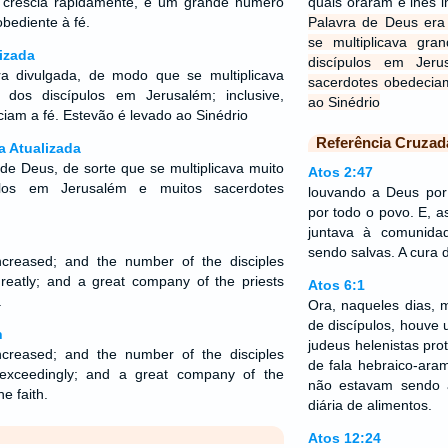
 crescia rapidamente, e um grande número
quais oraram e lhes
bediente à fé.
Palavra de Deus era
se multiplicava gr
izada
discípulos em Jerus
a divulgada, de modo que se multiplicava
sacerdotes obedecia
dos discípulos em Jerusalém; inclusive,
ao Sinédrio
iam a fé. Estevão é levado ao Sinédrio
Referência Cruzad
a Atualizada
 de Deus, de sorte que se multiplicava muito
Atos 2:47
los em Jerusalém e muitos sacerdotes
louvando a Deus por
por todo o povo. E, a
juntava à comunid
sendo salvas. A cura 
creased; and the number of the disciples
greatly; and a great company of the priests
Atos 6:1
.
Ora, naqueles dias, 
de discípulos, houve 
n
judeus helenistas pro
creased; and the number of the disciples
de fala hebraico-ara
 exceedingly; and a great company of the
não estavam sendo a
e faith.
diária de alimentos.
Atos 12:24