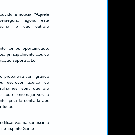
uvido a notícia: “Aquele
rseguia, agora está
esma fé que outrora
nto temos oportunidade,
s, principalmente aos da
criação supera a Lei
e preparava com grande
vos escrever acerca da
tilhamos, senti que era
e tudo, encorajar-vos a
nte, pela fé confiada aos
r todas.
dificai-vos na santíssima
 no Espírito Santo.