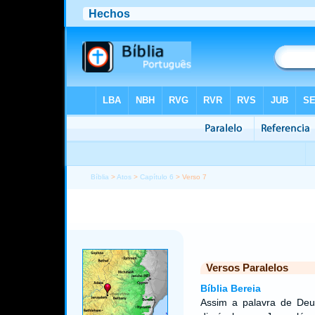
Bíblia
>
Atos
>
Capítulo 6
> Verso 7
Versos Paralelos
Bíblia Bereia
Assim a palavra de Deu