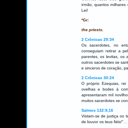
irmão, quantos milhares 
Lei!
*Gr:
the priests.
2 Crônicas 29:34
Os sacerdotes, no en
conseguiam retirar a pe
parentes, os levitas, os
outros sacerdotes se sant
e sinceros de coração, pa
2 Crônicas 30:24
O próprio Ezequias, rei
ovelhas e bodes à comu
apresentaram mil novilho
muitos sacerdotes se co
Salmos 132:9,16
Vistam-se de justiça os 
de louvor os teus fiéis!”…