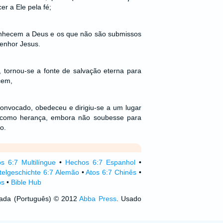
r a Ele pela fé;
onhecem a Deus e os que não são submissos
enhor Jesus.
 tornou-se a fonte de salvação eterna para
cem,
onvocado, obedeceu e dirigiu-se a um lugar
a como herança, embora não soubesse para
o.
os 6:7 Multilíngue
•
Hechos 6:7 Espanhol
•
telgeschichte 6:7 Alemão
•
Atos 6:7 Chinês
•
ps
•
Bible Hub
izada (Português) © 2012
Abba Press
. Usado