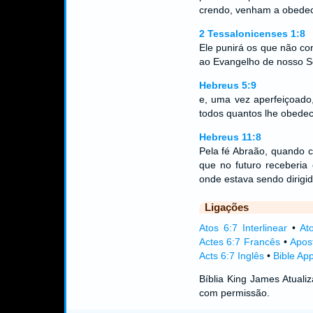
crendo, venham a obedece
2 Tessalonicenses 1:8
Ele punirá os que não c
ao Evangelho de nosso S
Hebreus 5:9
e, uma vez aperfeiçoado,
todos quantos lhe obede
Hebreus 11:8
Pela fé Abraão, quando c
que no futuro receberi
onde estava sendo dirigid
Ligações
Atos 6:7 Interlinear
•
At
Actes 6:7 Francês
•
Apos
Acts 6:7 Inglês
•
Bible Ap
Bíblia King James Atual
com permissão.