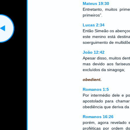
Mateus 19:30
Entretanto, muitos prime
primeiros”.
Lucas 2:34
Então Simeão os abençoou
este menino está destin
soerguimento de multidões
João 12:42
Apesar disso, muitos dent
mas devido aos fariseu
excluídos da sinagoga;
obedient.
Romanos 1:5
Por intermédio dele e 
apostolado para chama
obediência que deriva da 
Romanos 16:26
porém, agora revelado e
proféticas por ordem d