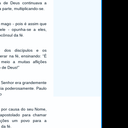
ra de Deus continuava a
 parte, multiplicando-se.
o mago - pois é assim que
ele - opunha-se a eles,
ocônsul da fé.
 dos discípulos e os
erar na fé, ensinando: “É
meio a muitas aflições
 de Deus!”
o Senhor era grandemente
cia poderosamente. Paulo
o
e por causa do seu Nome,
apostolado para chamar
ações um povo para a
 da fé.