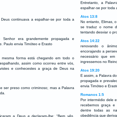
Entretanto, a Palav
espalhar-se por toda a
Atos 13:8
e Deus continuava a espalhar-se por toda a
No entanto, Elimas, 
se traduz o nome d
tentando desviar o pr
o Senhor era grandemente propagada e
Atos 14:22
. Paulo envia Timóteo e Erasto
renovando o ânimo
encorajando a persev
necessário que em 
a mesma forma está chegando em todo o
ingressemos no Reino
 espalhando, assim como ocorreu entre vós,
vistes e conhecestes a graça de Deus na
Atos 19:20
E assim, a Palavra d
propagada e prevale
envia Timóteo e Erast
de ser preso como criminoso; mas a Palavra
da.
Romanos 1:5
Por intermédio dele 
recebemos graça e 
dentre todas as n
obediência que deriva
ificaram a Deus e declaram-lhe: “Bem vês,