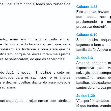
de judeus têm crido e todos são zelosos da
Gálatas 1:23
Eles apenas haviam o
que antes nos pe
proclamando a m
procurava destruir”.
Gálatas 6:10
tanto, eram em número reduzido e não
Sendo assim, enqua
le de todos os holocaustos; pelo que seus
façamos o bem a todo
 ajudaram, até findar-se a obra e até que os
família da fé. A nova 
ificaram; porque os levitas foram mais justos
Judas 1:3
ra se santificarem, do que os sacerdotes.
Amados, enquanto m
expectativa para 
 de Judá, forneceu mil novilhos e sete mil
salvação que compar
nidade para os sacrifícios; e os chefes
necessário, antes d
s e dez mil ovelhas diante da assembleia; e
batalhar, dedicadame
nsagraram.
santos de uma vez po
Judas 1:20
teus sacerdotes, e rejubilem-se com cânticos
Vós, porém, amados, e
fé que tendes, orando