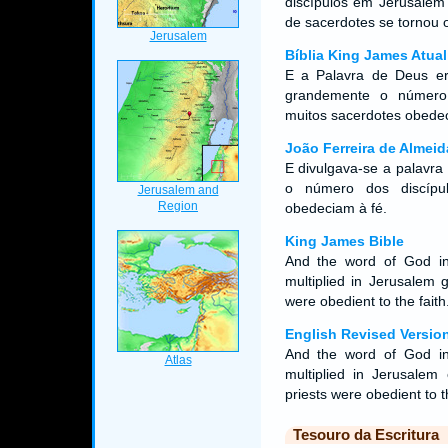
discípulos em Jerusalém
de sacerdotes se tornou o
Bíblia King James Atual
E a Palavra de Deus er
grandemente o número 
muitos sacerdotes obedec
João Ferreira de Almeid
E divulgava-se a palavra
o número dos discípu
obedeciam à fé.
King James Bible
And the word of God in
multiplied in Jerusalem 
were obedient to the faith
English Revised Versio
And the word of God in
multiplied in Jerusalem
priests were obedient to th
Tesouro da Escritura