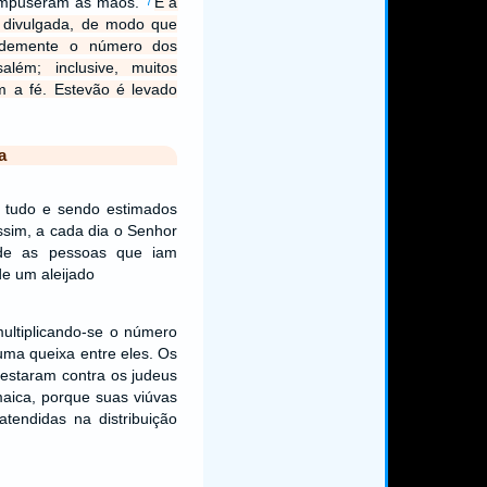
 impuseram as mãos.
E a
7
 divulgada, de modo que
andemente o número dos
além; inclusive, muitos
m a fé. Estevão é levado
a
 tudo e sendo estimados
ssim, a cada dia o Senhor
ade as pessoas que iam
de um aleijado
multiplicando-se o número
uma queixa entre eles. Os
testaram contra os judeus
maica, porque suas viúvas
tendidas na distribuição