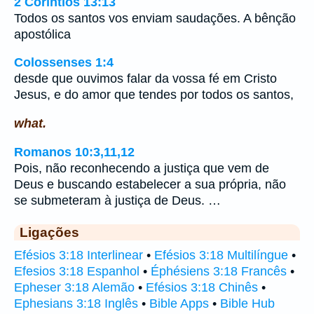
2 Coríntios 13:13
Todos os santos vos enviam saudações. A bênção
apostólica
Colossenses 1:4
desde que ouvimos falar da vossa fé em Cristo
Jesus, e do amor que tendes por todos os santos,
what.
Romanos 10:3,11,12
Pois, não reconhecendo a justiça que vem de
Deus e buscando estabelecer a sua própria, não
se submeteram à justiça de Deus. …
Ligações
Efésios 3:18 Interlinear
•
Efésios 3:18 Multilíngue
•
Efesios 3:18 Espanhol
•
Éphésiens 3:18 Francês
•
Epheser 3:18 Alemão
•
Efésios 3:18 Chinês
•
Ephesians 3:18 Inglês
•
Bible Apps
•
Bible Hub