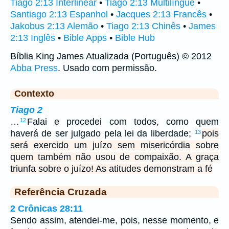
Tiago 2:13 Interlinear
•
Tiago 2:13 Multilíngue
•
Santiago 2:13 Espanhol
•
Jacques 2:13 Francês
•
Jakobus 2:13 Alemão
•
Tiago 2:13 Chinês
•
James
2:13 Inglês
•
Bible Apps
•
Bible Hub
Bíblia King James Atualizada (Português) © 2012
Abba Press
. Usado com permissão.
Contexto
Tiago 2
…
Falai e procedei com todos, como quem
12
haverá de ser julgado pela lei da liberdade;
pois
13
será exercido um juízo sem misericórdia sobre
quem também não usou de compaixão. A graça
triunfa sobre o juízo! As atitudes demonstram a fé
Referência Cruzada
2 Crônicas 28:11
Sendo assim, atendei-me, pois, nesse momento, e