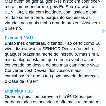
Mas quem se gloriar, glorie-se nisto: em conhecer-
me e compreender-me, pois Eu Sou
Yahweh
, o
SENHOR, e ajo com lealdade, com justiça e com
retidão sobre a terra, porquanto são essas as
virtudes nas quais tenho grande prazer!” Assevera
o Eterno.
Ezequiel 33:11
Então lhes orientarás, dizendo: Tão certo como Eu
vivo, diz
Yahweh
, o SENHOR Deus, não tenho
qualquer prazer na morte do incrédulo, mas sim a
minha alegria está em que o ímpio venha a ser
convertido, se desvie do seu mau caminho e viva!
Convertei-vos! Desviai dos vossos maus
caminhos! Por que o teu povo haveria de perecer,
ó Casa de Israel?
Miquéias 7:18
Quem é, pois, comparável a ti, ó
‘Êl
, Deus, que
perdoas todos os pecados e não mais relembra a