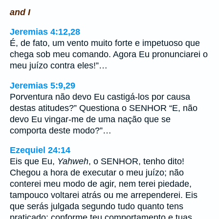
and I
Jeremias 4:12,28
É, de fato, um vento muito forte e impetuoso que
chega sob meu comando. Agora Eu pronunciarei o
meu juízo contra eles!”…
Jeremias 5:9,29
Porventura não devo Eu castigá-los por causa
destas atitudes?” Questiona o SENHOR “E, não
devo Eu vingar-me de uma nação que se
comporta deste modo?”…
Ezequiel 24:14
Eis que Eu,
Yahweh
, o SENHOR, tenho dito!
Chegou a hora de executar o meu juízo; não
conterei meu modo de agir, nem terei piedade,
tampouco voltarei atrás ou me arrependerei. Eis
que serás julgada segundo tudo quanto tens
praticado; conforme teu comportamento e tuas