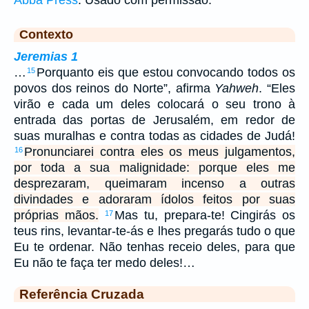
Abba Press
. Usado com permissão.
Contexto
Jeremias 1
…
Porquanto eis que estou convocando todos os
15
povos dos reinos do Norte”, afirma
Yahweh
. “Eles
virão e cada um deles colocará o seu trono à
entrada das portas de Jerusalém, em redor de
suas muralhas e contra todas as cidades de Judá!
Pronunciarei contra eles os meus julgamentos,
16
por toda a sua malignidade: porque eles me
desprezaram, queimaram incenso a outras
divindades e adoraram ídolos feitos por suas
próprias mãos.
Mas tu, prepara-te! Cingirás os
17
teus rins, levantar-te-ás e lhes pregarás tudo o que
Eu te ordenar. Não tenhas receio deles, para que
Eu não te faça ter medo deles!…
Referência Cruzada