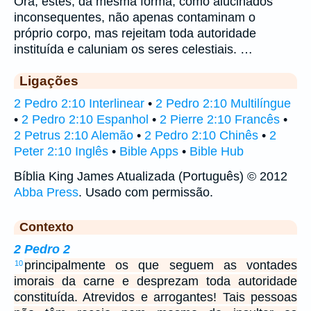
Ora, estes, da mesma forma, como alucinados
inconsequentes, não apenas contaminam o
próprio corpo, mas rejeitam toda autoridade
instituída e caluniam os seres celestiais. …
Ligações
2 Pedro 2:10 Interlinear
•
2 Pedro 2:10 Multilíngue
•
2 Pedro 2:10 Espanhol
•
2 Pierre 2:10 Francês
•
2 Petrus 2:10 Alemão
•
2 Pedro 2:10 Chinês
•
2
Peter 2:10 Inglês
•
Bible Apps
•
Bible Hub
Bíblia King James Atualizada (Português) © 2012
Abba Press
. Usado com permissão.
Contexto
2 Pedro 2
principalmente os que seguem as vontades
10
imorais da carne e desprezam toda autoridade
constituída. Atrevidos e arrogantes! Tais pessoas