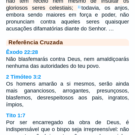
não têm receio nem mesmo de insultar os
gloriosos seres celestiais;
todavia, os anjos,
11
embora sendo maiores em força e poder, não
pronunciam contra aqueles seres quaisquer
acusações difamatórias diante do Senhor. …
Referência Cruzada
Êxodo 22:28
Não blasfemarás contra Deus, nem amaldiçoarás
nenhuma das autoridades do teu povo.
2 Timóteo 3:2
Os homens amarão a si mesmos, serão ainda
mais gananciosos, arrogantes, presunçosos,
blasfemos, desrespeitosos aos pais, ingratos,
ímpios,
Tito 1:7
Por ser encarregado da obra de Deus, é
indispensável que o bispo seja irrepreensível: não