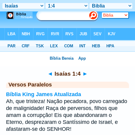
Bíblia
>
Isaías
>
Capítulo 1
> Verso 4
◄
Isaías 1:4
►
Versos Paralelos
Bíblia King James Atualizada
Ah, que tristeza! Nação pecadora, povo carregado
de malignidade! Raça de perversos, filhos que
amam a corrupção! Eis que abandonaram o
Eterno, desprezaram o Santíssimo de Israel, e
afastaram-se do SENHOR!