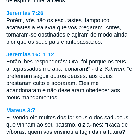
de espírito infiel a Deus.
Jeremias 7:26
Porém, vós não os escutastes, tampouco
acatastes a Palavra que vos pregaram. Antes,
tornaram-se obstinados e agiram de modo ainda
pior que os seus pais e antepassados.
Jeremias 16:11,12
Então lhes responderás: Ora, foi porque os teus
antepassados me abandonaram!” - diz
Yahweh
, “e
preferiram seguir outros deuses, aos quais
prestaram culto e adoraram. Eles me
abandonaram e não desejaram obedecer aos
meus mandamentos.…
Mateus 3:7
E, vendo ele muitos dos fariseus e dos saduceus
que vinham ao seu batismo, dizia-lhes: “Raça de
víboras, quem vos ensinou a fugir da ira futura?