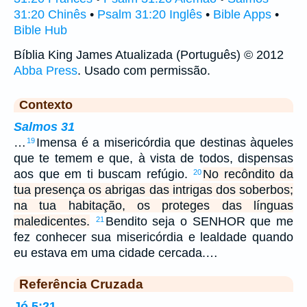
31:20 Chinês
•
Psalm 31:20 Inglês
•
Bible Apps
•
Bible Hub
Bíblia King James Atualizada (Português) © 2012
Abba Press
. Usado com permissão.
Contexto
Salmos 31
…
Imensa é a misericórdia que destinas àqueles
19
que te temem e que, à vista de todos, dispensas
aos que em ti buscam refúgio.
No recôndito da
20
tua presença os abrigas das intrigas dos soberbos;
na tua habitação, os proteges das línguas
maledicentes.
Bendito seja o SENHOR que me
21
fez conhecer sua misericórdia e lealdade quando
eu estava em uma cidade cercada.…
Referência Cruzada
Jó 5:21