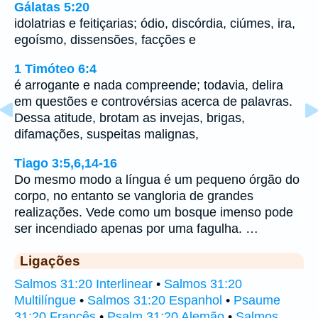
Gálatas 5:20
idolatrias e feitiçarias; ódio, discórdia, ciúmes, ira,
egoísmo, dissensões, facções e
1 Timóteo 6:4
é arrogante e nada compreende; todavia, delira
em questões e controvérsias acerca de palavras.
Dessa atitude, brotam as invejas, brigas,
difamações, suspeitas malignas,
Tiago 3:5,6,14-16
Do mesmo modo a língua é um pequeno órgão do
corpo, no entanto se vangloria de grandes
realizações. Vede como um bosque imenso pode
ser incendiado apenas por uma fagulha. …
Ligações
Salmos 31:20 Interlinear
•
Salmos 31:20
Multilíngue
•
Salmos 31:20 Espanhol
•
Psaume
31:20 Francês
•
Psalm 31:20 Alemão
•
Salmos