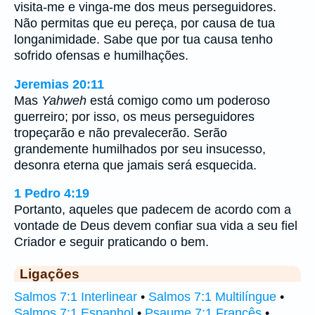
visita-me e vinga-me dos meus perseguidores.
Não permitas que eu pereça, por causa de tua
longanimidade. Sabe que por tua causa tenho
sofrido ofensas e humilhações.
Jeremias 20:11
Mas
Yahweh
está comigo como um poderoso
guerreiro; por isso, os meus perseguidores
tropeçarão e não prevalecerão. Serão
grandemente humilhados por seu insucesso,
desonra eterna que jamais será esquecida.
1 Pedro 4:19
Portanto, aqueles que padecem de acordo com a
vontade de Deus devem confiar sua vida a seu fiel
Criador e seguir praticando o bem.
Ligações
Salmos 7:1 Interlinear
•
Salmos 7:1 Multilíngue
•
Salmos 7:1 Espanhol
•
Psaume 7:1 Francês
•