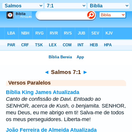
Bíblia
>
Salmos
>
Capítulo 7
> Verso 1
◄
Salmos 7:1
►
Versos Paralelos
Bíblia King James Atualizada
Canto de confissão de Davi. Entoado ao
SENHOR, acerca de Kush, o benjamita.
SENHOR,
meu Deus, eu me abrigo em ti! Salva-me de todos
os meus perseguidores. Liberta-me!
João Ferreira de Almeida Atualizada