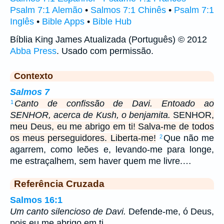
Psalm 7:1 Alemão
•
Salmos 7:1 Chinês
•
Psalm 7:1
Inglês
•
Bible Apps
•
Bible Hub
Bíblia King James Atualizada (Português) © 2012
Abba Press
. Usado com permissão.
Contexto
Salmos 7
Canto de confissão de Davi. Entoado ao
1
SENHOR, acerca de Kush, o benjamita.
SENHOR,
meu Deus, eu me abrigo em ti! Salva-me de todos
os meus perseguidores. Liberta-me!
Que não me
2
agarrem, como leões e, levando-me para longe,
me estraçalhem, sem haver quem me livre.…
Referência Cruzada
Salmos 16:1
Um canto silencioso de Davi.
Defende-me, ó Deus,
pois eu me abrigo em ti.