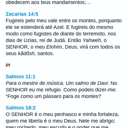
obedecem aos teus mandamentos;…
Zacarias 14:5
Fugireis pelo meu vale entre os montes, porquanto
ele se estenderá até Azel. E fugireis do mesmo
modo como fugistes de diante do terremoto, nos
dias de Uzias, rei de Judá. Então
Yahweh
, o
SENHOR, o meu
Elohim
, Deus, virá com todos os
seus
kâdôsh
, santos.
in
Salmos 11:1
Para o mestre de música. Um salmo de Davi.
No
SENHOR eu me refugio. Como podeis dizer-me:
“Foge como um pássaro para os montes?
Salmos 18:2
O SENHOR é o meu penhasco e minha fortaleza,
quem me liberta é o meu Deus. Nele me abrigo;
meu rochedo, meu escudo e o poder que me