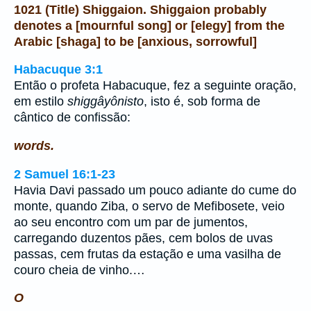
1021 (Title) Shiggaion. Shiggaion probably
denotes a [mournful song] or [elegy] from the
Arabic [shaga] to be [anxious, sorrowful]
Habacuque 3:1
Então o profeta Habacuque, fez a seguinte oração,
em estilo
shiggâyônisto
, isto é, sob forma de
cântico de confissão:
words.
2 Samuel 16:1-23
Havia Davi passado um pouco adiante do cume do
monte, quando Ziba, o servo de Mefibosete, veio
ao seu encontro com um par de jumentos,
carregando duzentos pães, cem bolos de uvas
passas, cem frutas da estação e uma vasilha de
couro cheia de vinho.…
O