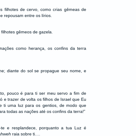
s filhotes de cervo, como crias gêmeas de
e repousam entre os lírios.
 filhotes gêmeos de gazela.
nações como herança, os confins da terra
e; diante do sol se propague seu nome, e
…
ato, pouco é para ti ser meu servo a fim de
ó e trazer de volta os filhos de Israel que Eu
e ti uma luz para os gentios, de modo que
ra todas as nações até os confins da terra!”
-te e resplandece, porquanto a tua Luz é
ahweh
raia sobre ti.…