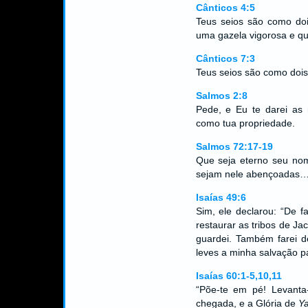
Cânticos 4:5
Teus seios são como doi
uma gazela vigorosa e qu
Cânticos 7:3
Teus seios são como dois
Salmos 2:8
Pede, e Eu te darei as 
como tua propriedade.
Salmos 72:17-19
Que seja eterno seu nom
sejam nele abençoadas
Isaías 49:6
Sim, ele declarou: “De f
restaurar as tribos de Jac
guardei. Também farei d
leves a minha salvação pa
Isaías 60:1-5,10,11
“Põe-te em pé! Levanta
chegada, e a Glória de
Y