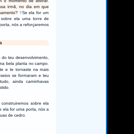
m o momento de aflorar.
ssa irmã, no dia em que
asamento?
Se ela for um
9
 sobre ela uma torre de
 porta, nós a reforçaremos
a
 do teu desenvolvimento,
uma bela planta no campo.
te e te tornaste na mais
s seios se formaram e teu
ntudo, ainda caminhavas
tido.
 construiremos sobre ela
e ela for uma porta, nós a
uas de cedro.