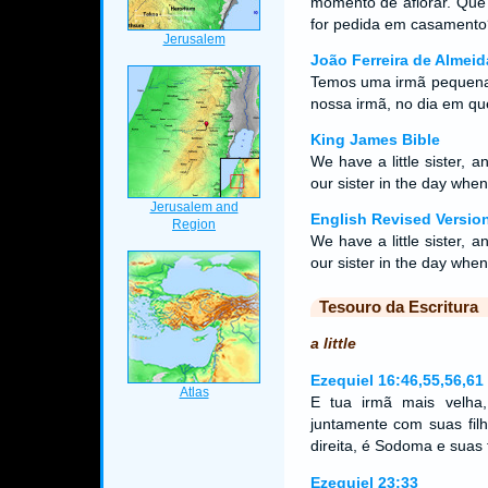
momento de aflorar. Que
for pedida em casamento
João Ferreira de Almeid
Temos uma irmã pequena,
nossa irmã, no dia em q
King James Bible
We have a little sister, 
our sister in the day whe
English Revised Versio
We have a little sister, 
our sister in the day whe
Tesouro da Escritura
a little
Ezequiel 16:46,55,56,61
E tua irmã mais velha
juntamente com suas filh
direita, é Sodoma e suas 
Ezequiel 23:33