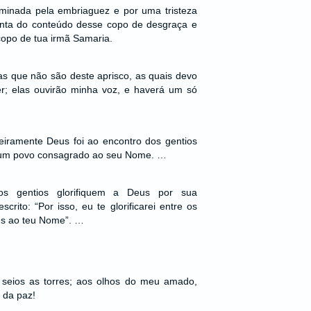
ominada pela embriaguez e por uma tristeza
nta do conteúdo desse copo de desgraça e
opo de tua irmã Samaria.
as que não são deste aprisco, as quais devo
; elas ouvirão minha voz, e haverá um só
iramente Deus foi ao encontro dos gentios
es um povo consagrado ao seu Nome. …
 gentios glorifiquem a Deus por sua
scrito: “Por isso, eu te glorificarei entre os
res ao teu Nome”. …
seios as torres; aos olhos do meu amado,
 da paz!