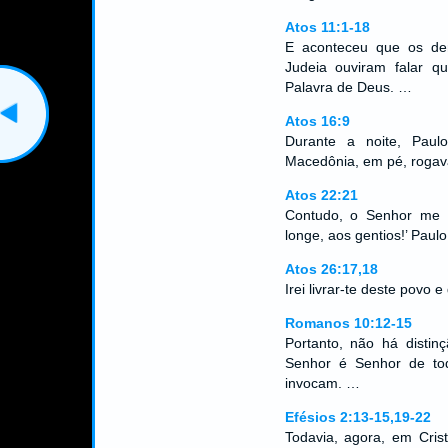
Atos 11:1-18
E aconteceu que os de
Judeia ouviram falar 
Palavra de Deus. …
Atos 16:9
Durante a noite, Pau
Macedônia, em pé, rogava
Atos 22:21
Contudo, o Senhor me o
longe, aos gentios!’ Paul
Atos 26:17,18
Irei livrar-te deste povo 
Romanos 10:12-15
Portanto, não há distin
Senhor é Senhor de to
invocam. …
Efésios 2:13-15,19-22
Todavia, agora, em Crist