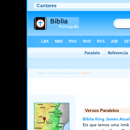
Bíblia
>
Cânticos
>
Capítulo 8
> Verso 8
Versos Paralelos
Bíblia King James Atual
Eis que temos uma irmã 