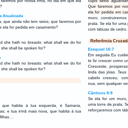
 faremos por nossa irmã, no dia em que ela
cujos seios aguarda
?
Que faremos por no
ela for pedida em c
a Atualizada
muro, construiremos
 que ainda não tem seios; que faremos por
prata. Se ela for uma
ue ela for pedida em casamento?
com tábuas de cedro.
Referência Cruzad
and she hath no breasts: what shall we do for
n she shall be spoken for?
Ezequiel 16:7
Em seguida Eu cuidei
n
te fiz crescer como 
and she hath no breasts: what shall we do for
Cresceste, prosperas
n she shall be spoken for?
linda das jóias. Teu
cabelo cresceu; co
nua, sem qualquer ves
Cânticos 8:9
Se ela for um muro,
uma torre de prata. S
, que habita à tua esquerda, é Samaria,
reforçaremos com táb
as; e tua irmã mais nova, que habita à tua
filhas.…