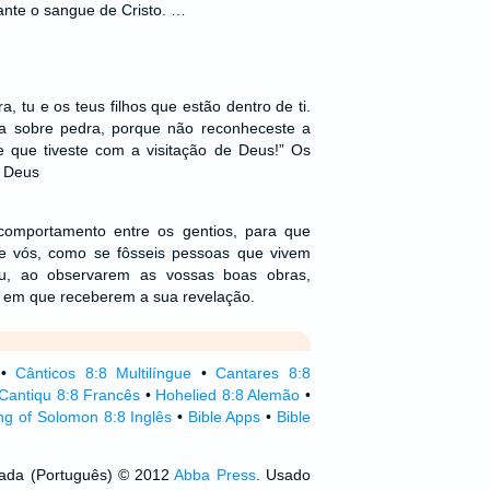
nte o sangue de Cristo. …
, tu e os teus filhos que estão dentro de ti.
a sobre pedra, porque não reconheceste a
e que tiveste com a visitação de Deus!” Os
 Deus
comportamento entre os gentios, para que
e vós, como se fôsseis pessoas que vivem
u, ao observarem as vossas boas obras,
a em que receberem a sua revelação.
•
Cânticos 8:8 Multilíngue
•
Cantares 8:8
Cantiqu 8:8 Francês
•
Hohelied 8:8 Alemão
•
g of Solomon 8:8 Inglês
•
Bible Apps
•
Bible
izada (Português) © 2012
Abba Press
. Usado