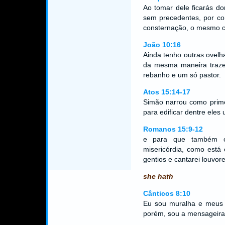
Ao tomar dele ficarás d
sem precedentes, por co
consternação, o mesmo c
João 10:16
Ainda tenho outras ovelh
da mesma maneira trazer
rebanho e um só pastor.
Atos 15:14-17
Simão narrou como prime
para edificar dentre el
Romanos 15:9-12
e para que também os
misericórdia, como está e
gentios e cantarei louvo
she hath
Cânticos 8:10
Eu sou muralha e meus 
porém, sou a mensageira