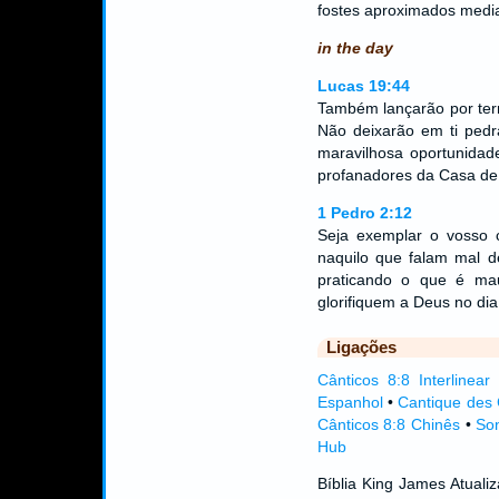
fostes aproximados media
in the day
Lucas 19:44
Também lançarão por terra
Não deixarão em ti pedr
maravilhosa oportunidad
profanadores da Casa de
1 Pedro 2:12
Seja exemplar o vosso 
naquilo que falam mal d
praticando o que é ma
glorifiquem a Deus no di
Ligações
Cânticos 8:8 Interlinear
Espanhol
•
Cantique des 
Cânticos 8:8 Chinês
•
Son
Hub
Bíblia King James Atual