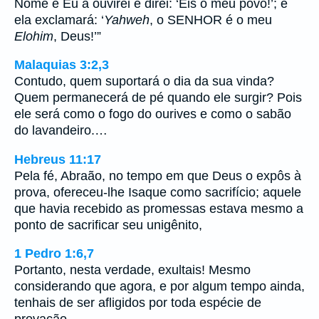
Nome e Eu a ouvirei e direi: ‘Eis o meu povo!’; e
ela exclamará: ‘
Yahweh
, o SENHOR é o meu
Elohim
, Deus!’”
Malaquias 3:2,3
Contudo, quem suportará o dia da sua vinda?
Quem permanecerá de pé quando ele surgir? Pois
ele será como o fogo do ourives e como o sabão
do lavandeiro.…
Hebreus 11:17
Pela fé, Abraão, no tempo em que Deus o expôs à
prova, ofereceu-lhe Isaque como sacrifício; aquele
que havia recebido as promessas estava mesmo a
ponto de sacrificar seu unigênito,
1 Pedro 1:6,7
Portanto, nesta verdade, exultais! Mesmo
considerando que agora, e por algum tempo ainda,
tenhais de ser afligidos por toda espécie de