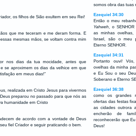
somos obra das tuas
Ezequiel 34:30
riador, os filhos de Sião exultem em seu Rei!
Então o meu rebanh
Yahweh
, o SENHOR 
as minhas ovelhas,
 mãos que me teceram e me deram forma. E
Israel, são o meu 
, essas mesmas mãos, se voltam contra mim
Eterno SENHOR.
Ezequiel 34:31
Portanto ouvi! Vós
dor nos dias da tua mocidade, antes que
ovelhas da minha pa
s e se aproximem os dias da velhice em que
e Eu Sou o seu Deu
atisfação em meus dias!”
Soberano e Eterno 
Ezequiel 36:38
us, realizada em Cristo Jesus para vivermos
como os grandes r
 Deus preparou no passado para que nós as
ofertas das festas fi
ova humanidade em Cristo
as cidades outrora 
encherão de famíl
padecem de acordo com a vontade de Deus
reconhecerão que E
seu fiel Criador e seguir praticando o bem.
Deus!