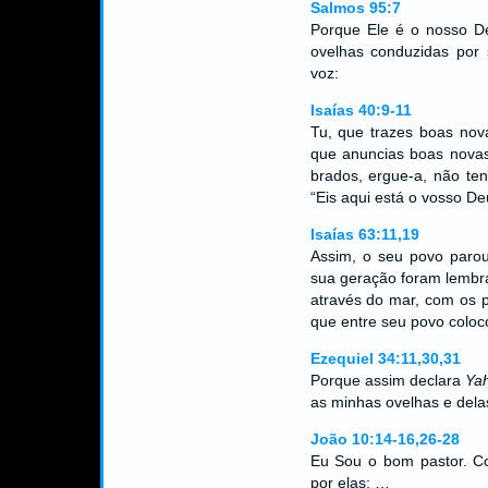
Salmos 95:7
Porque Ele é o nosso D
ovelhas conduzidas por
voz:
Isaías 40:9-11
Tu, que trazes boas no
que anuncias boas novas
brados, ergue-a, não te
“Eis aqui está o vosso D
Isaías 63:11,19
Assim, o seu povo parou
sua geração foram lembr
através do mar, com os 
que entre seu povo coloc
Ezequiel 34:11,30,31
Porque assim declara
Ya
as minhas ovelhas e dela
João 10:14-16,26-28
Eu Sou o bom pastor. C
por elas; …