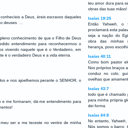
teu amor dura para 
obras das tuas mãos!
conhecíeis a Deus, éreis escravos daqueles
Isaías 19:25
ão deuses. …
Então
Yahweh
, o 
proclamará esta pala
seja a nação do Egi
leno conhecimento de que o Filho de Deus
obra das minhas m
edido entendimento para reconhecermos o
herança, povo escolhi
os vivendo naquele que é o Verdadeiro, em
ste é o verdadeiro Deus e a vida eterna.
Isaías 40:11
Como bom pastor el
Nos próprios braços a
conduz no colo; gu
ovelhas que amament
dos e nos ajoelhemos perante o SENHOR, o
Isaías 43:7
todo que é chamado 
para minha própria gló
m e me formaram; dá-me entendimento para
dei forma.
mentos!
Isaías 64:8
No entanto,
Yahweh
,
 meu ser e me teceste no ventre de minha
Nós somos o barro; t