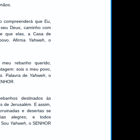
 mãos.
o compreenderá que Eu,
seu Deus, caminho com
 e que elas, a Casa de
povo. Afirma
Yahweh
, o
, meu rebanho querido,
stagem: sois o meu povo,
s. Palavra de
Yahweh
, o
SENHOR.
ebanhos destinados às
xas de Jerusalém. E assim,
arruinadas e desertas se
ias alegres; e todos
u Sou
Yahweh
, o SENHOR