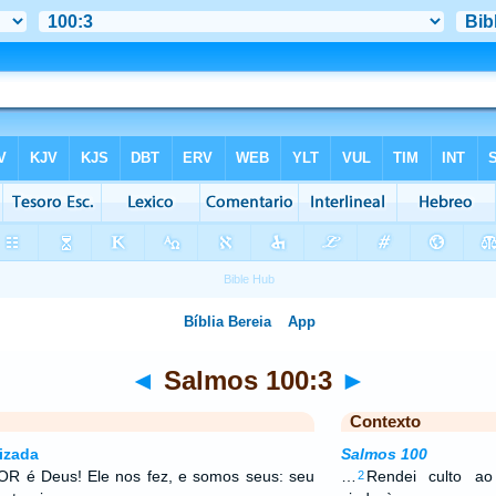
◄
Salmos 100:3
►
Contexto
izada
Salmos 100
R é Deus! Ele nos fez, e somos seus: seu
…
Rendei culto a
2