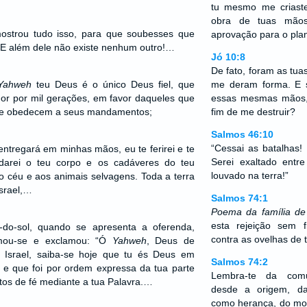
tu mesmo me criaste
obra de tuas mãos
 mostrou tudo isso, para que soubesses que
aprovação para o pla
 E além dele não existe nenhum outro!…
Jó 10:8
De fato, foram as tu
Yahweh
teu Deus é o único Deus fiel, que
me deram forma. E s
or por mil gerações, em favor daqueles que
essas mesmas mãos,
e obedecem a seus mandamentos;
fim de me destruir?
Salmos 46:10
“Cessai as batalhas
entregará em minhas mãos, eu te ferirei e te
Serei exaltado entr
darei o teu corpo e os cadáveres do teu
louvado na terra!”
 do céu e aos animais selvagens. Toda a terra
srael,…
Salmos 74:1
Poema da família de
esta rejeição sem f
do-sol, quando se apresenta a oferenda,
contra as ovelhas de 
ximou-se e exclamou: “Ó
Yahweh
, Deus de
 Israel, saiba-se hoje que tu és Deus em
Salmos 74:2
o e que foi por ordem expressa da tua parte
Lembra-te da comu
atos de fé mediante a tua Palavra.…
desde a origem, da 
como herança, do mon