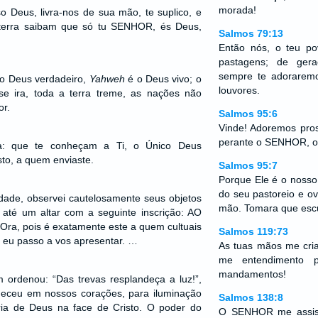
morada!
 Deus, livra-nos de sua mão, te suplico, e
 terra saibam que só tu SENHOR, és Deus,
Salmos 79:13
Então nós, o teu po
pastagens; de ger
sempre te adorarem
o Deus verdadeiro,
Yahweh
é o Deus vivo; o
louvores.
se ira, toda a terra treme, as nações não
or.
Salmos 95:6
Vinde! Adoremos pro
perante o SENHOR, o 
a: que te conheçam a Ti, o Único Deus
sto, a quem enviaste.
Salmos 95:7
Porque Ele é o noss
do seu pastoreio e o
dade, observei cautelosamente seus objetos
mão. Tomara que escu
 até um altar com a seguinte inscrição: AO
, pois é exatamente este a quem cultuais
Salmos 119:73
 eu passo a vos apresentar. …
As tuas mãos me cri
me entendimento p
mandamentos!
 ordenou: “Das trevas resplandeça a luz!”,
eceu em nossos corações, para iluminação
Salmos 138:8
ia de Deus na face de Cristo. O poder do
O SENHOR me assisti