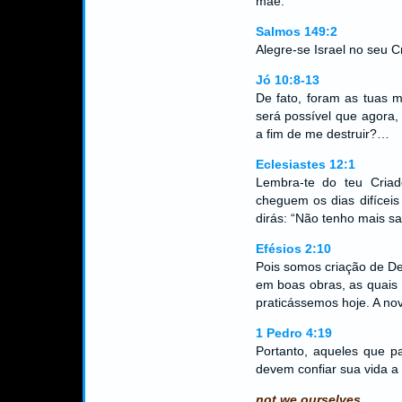
mãe.
Salmos 149:2
Alegre-se Israel no seu C
Jó 10:8-13
De fato, foram as tuas
será possível que agora
a fim de me destruir?…
Eclesiastes 12:1
Lembra-te do teu Cria
cheguem os dias difícei
dirás: “Não tenho mais s
Efésios 2:10
Pois somos criação de De
em boas obras, as quais
praticássemos hoje. A n
1 Pedro 4:19
Portanto, aqueles que 
devem confiar sua vida a 
not we ourselves.