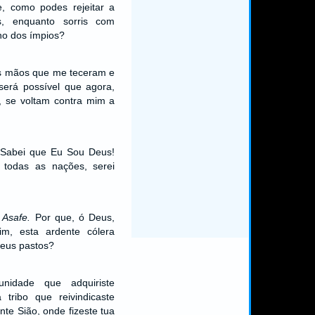
, como podes rejeitar a
, enquanto sorris com
no dos ímpios?
as mãos que me teceram e
erá possível que agora,
 se voltam contra mim a
! Sabei que Eu Sou Deus!
e todas as nações, serei
 Asafe.
Por que, ó Deus,
im, esta ardente cólera
teus pastos?
nidade que adquiriste
tribo que reivindicaste
te Sião, onde fizeste tua