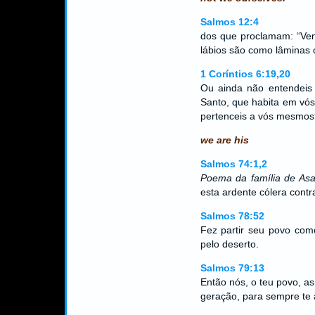
Salmos 12:4
dos que proclamam: “Ven
lábios são como lâminas
1 Coríntios 6:19,20
Ou ainda não entendeis 
Santo, que habita em vós
pertenceis a vós mesmo
we are his
Salmos 74:1,2
Poema da família de Asa
esta ardente cólera cont
Salmos 78:52
Fez partir seu povo co
pelo deserto.
Salmos 79:13
Então nós, o teu povo, a
geração, para sempre te 