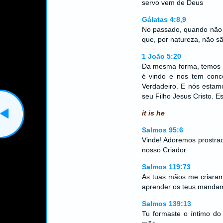
servo vem de Deus
Gálatas 4:8,9
No passado, quando não 
que, por natureza, não s
1 João 5:20
Da mesma forma, temos p
é vindo e nos tem conc
Verdadeiro. E nós estam
seu Filho Jesus Cristo. E
it is he
Salmos 95:6
Vinde! Adoremos prostra
nosso Criador.
Salmos 119:73
As tuas mãos me criara
aprender os teus manda
Salmos 139:13
Tu formaste o íntimo do