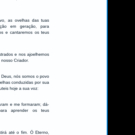
vo, as ovelhas das tuas
ação em geração, para
os e cantaremos os teus
strados e nos ajoelhemos
nosso Criador.
o Deus, nós somos o povo
velhas conduzidas por sua
teis hoje a sua voz:
aram e me formaram; dá-
ara aprender os teus
rá até o fim. Ó Eterno,