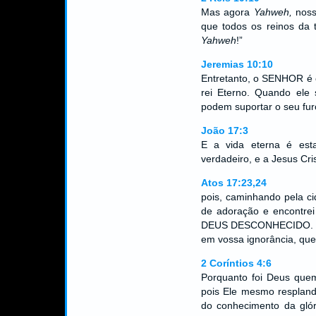
Mas agora
Yahweh,
nosso
que todos os reinos da
Yahweh
!”
Jeremias 10:10
Entretanto, o SENHOR é 
rei Eterno. Quando ele 
podem suportar o seu fur
João 17:3
E a vida eterna é est
verdadeiro, e a Jesus Cri
Atos 17:23,24
pois, caminhando pela ci
de adoração e encontrei
DEUS DESCONHECIDO. Ora
em vossa ignorância, que
2 Coríntios 4:6
Porquanto foi Deus quem
pois Ele mesmo respland
do conhecimento da glór