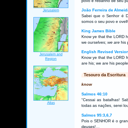
povo e rebanho de seu pa
João Ferreira de Almeid
Sabei que o Senhor é D
somos o seu povo e ovel
King James Bible
Know ye that the LORD 
we ourselves;
we are
his 
English Revised Versio
Know ye that the LORD he
are his; we are his people
Tesouro da Escritura
know
Salmos 46:10
“Cessai as batalhas! Sa
todas as nações, serei lo
Salmos 95:3,6,7
Pois o SENHOR é o grand
deuses!…