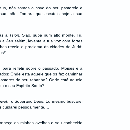
eus, nós somos o povo do seu pastoreio e
 sua mão. Tomara que escuteis hoje a sua
vas a
Tsión
, Sião, suba num alto monte. Tu,
 a Jerusalém, levanta a tua voz com fortes
nhas receio e proclama às cidades de Judá:
eus!”…
 para refletir sobre o passado, Moisés e a
ados: Onde está aquele que os fez caminhar
pastores do seu rebanho? Onde está aquele
ou o seu Espírito Santo?…
hweh
, o Soberano Deus: Eu mesmo buscarei
s cuidarei pessoalmente.…
onheço as minhas ovelhas e sou conhecido