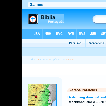
Bíblia
>
Salmos
>
Capítulo 100
> Verso 3
Versos Paralelos
Bíblia King James Atual
Reconhecei que o SENHO