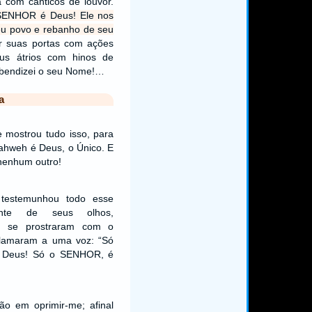
 com cânticos de louvor.
SENHOR é Deus! Ele nos
eu povo e rebanho de seu
or suas portas com ações
us átrios com hinos de
e bendizei o seu Nome!…
a
le mostrou tudo isso, para
ahweh é Deus, o Único. E
 nenhum outro!
testemunhou todo esse
iante de seus olhos,
os se prostraram com o
clamaram a uma voz: “Só
é Deus! Só o SENHOR, é
ão em oprimir-me; afinal