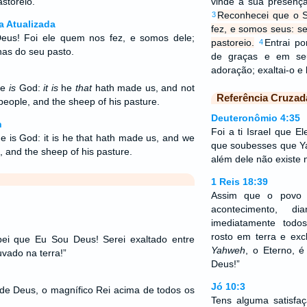
storeio.
vinde à sua presença
Reconhecei que o 
3
a Atualizada
fez, e somos seus: s
eus! Foi ele quem nos fez, e somos dele;
pastoreio.
Entrai p
4
has do seu pasto.
de graças e em se
adoração; exaltai-o 
he
is
God:
it is
he
that
hath made us, and not
Referência Cruzad
people, and the sheep of his pasture.
Deuteronômio 4:35
n
Foi a ti Israel que E
 is God: it is he that hath made us, and we
que soubesses que Y
, and the sheep of his pasture.
além dele não existe
1 Reis 18:39
Assim que o povo 
acontecimento, d
imediatamente tod
rosto em terra e ex
bei que Eu Sou Deus! Serei exaltado entre
Yahweh
, o Eterno, 
uvado na terra!”
Deus!”
Jó 10:3
e Deus, o magnífico Rei acima de todos os
Tens alguma satisfaç