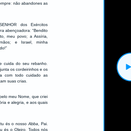
sempre: não abandones as
SENHOR dos Exércitos
vra abençoadora: “Bendito
to, meu povo; a Assíria,
ãos; e Israel, minha
do!”
e cuida do seu rebanho.
junta os cordeirinhos e os
ia com todo cuidado as
am suas crias.
pelo meu Nome, que criei
ria e alegria, e aos quais
 tu és o nosso
Abba
, Pai.
u és o Oleiro. Todos nós