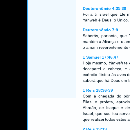
Deuteronômio 4:35,39
Foi a ti Israel que Ele
Yahweh é Deus, o Único.
Deuteronômio 7:9
Saberás, portanto, que
mantém a Aliança e o am
o amam reverentemente 
1 Samuel 17:46,47
Hoje mesmo,
Yahweh
te 
deceparei a cabeça, e 
exército filisteu às aves
saberá que há Deus em I
1 Reis 18:36-39
Com a chegada do pôr-
Elias, o profeta, apro
Abraão, de Isaque e de
Israel, que sou teu serv
que realizei todos estes 
2 Reis 19:19