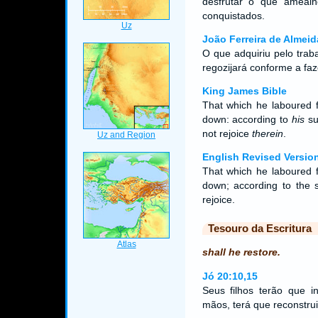
desfrutar o que ameal
conquistados.
João Ferreira de Almeid
O que adquiriu pelo traba
regozijará conforme a f
King James Bible
That which he laboured f
down: according to
his
su
not rejoice
therein
.
English Revised Versio
That which he laboured fo
down; according to the s
rejoice.
Tesouro da Escritura
shall he restore.
Jó 20:10,15
Seus filhos terão que i
mãos, terá que reconstru