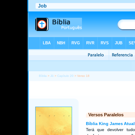
Bíblia
>
Jó
>
Capítulo 20
> Verso 18
Versos Paralelos
Bíblia King James Atual
Terá que devolver tud