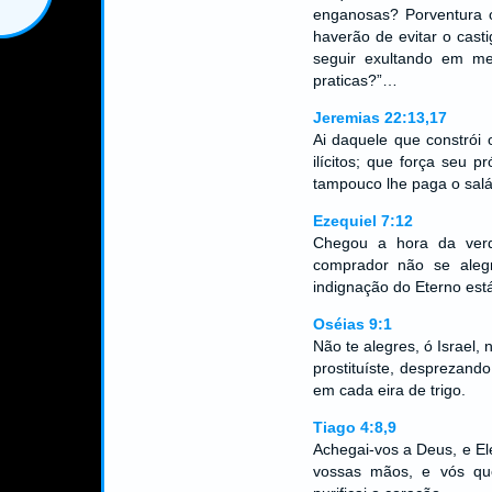
enganosas? Porventura o
haverão de evitar o cast
seguir exultando em m
praticas?”…
Jeremias 22:13,17
Ai daquele que constrói
ilícitos; que força seu p
tampouco lhe paga o sal
Ezequiel 7:12
Chegou a hora da ver
comprador não se aleg
indignação do Eterno est
Oséias 9:1
Não te alegres, ó Israel,
prostituíste, desprezand
em cada eira de trigo.
Tiago 4:8,9
Achegai-vos a Deus, e El
vossas mãos, e vós que