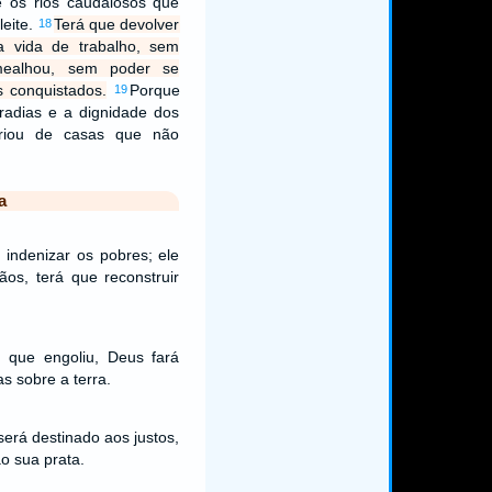
 e os rios caudalosos que
leite.
Terá que devolver
18
a vida de trabalho, sem
mealhou, sem poder se
s conquistados.
Porque
19
radias e a dignidade dos
priou de casas que não
a
 indenizar os pobres; ele
os, terá que reconstruir
s que engoliu, Deus fará
s sobre a terra.
erá destinado aos justos,
ão sua prata.