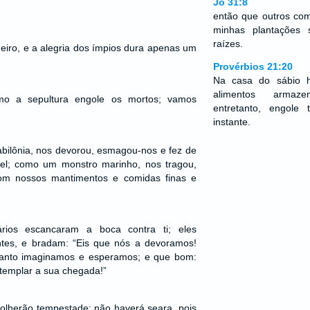
Jó 31:8
então que outros co
minhas plantações 
raízes.
eiro, e a alegria dos ímpios dura apenas um
Provérbios 21:20
Na casa do sábio 
alimentos armaze
omo a sepultura engole os mortos; vamos
entretanto, engol
instante.
bilônia, nos devorou, esmagou-nos e fez de
el; como um monstro marinho, nos tragou,
om nossos mantimentos e comidas finas e
rios escancaram a boca contra ti; eles
es, e bradam: “Eis que nós a devoramos!
 tanto imaginamos e esperamos; e que bom:
templar a sua chegada!”
olherão tempestade; não haverá seara, pois