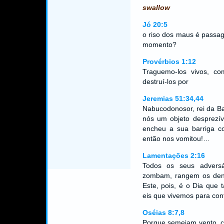
swallow
Jó 20:5
o riso dos maus é passag
momento?
Provérbios 1:12
Traguemo-los vivos, c
destruí-los por
Jeremias 51:34,44
Nabucodonosor, rei da Ba
nós um objeto desprezív
encheu a sua barriga c
então nos vomitou!…
Lamentações 2:16
Todos os seus adversá
zombam, rangem os dent
Este, pois, é o Dia que
eis que vivemos para con
Oséias 8:7,8
Porque semeiam vento, c