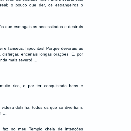
real; o pouco que der, os estrangeiros o
ós que esmagais os necessitados e destruís
i e fariseus, hipócritas! Porque devorais as
 disfarçar, encenais longas orações. E, por
ainda mais severo! …
muito rico, e por ter conquistado bens e
 videira definha; todos os que se divertiam,
m.…
faz no meu Templo cheia de intenções