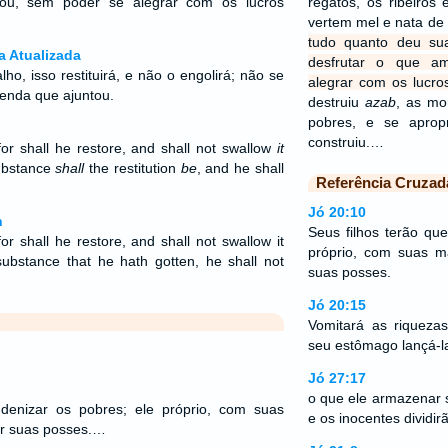
hou, sem poder se alegrar com os lucros
regatos, os ribeiros
vertem mel e nata de 
tudo quanto deu su
a Atualizada
desfrutar o que a
lho, isso restituirá, e não o engolirá; não se
alegrar com os lucro
azenda que ajuntou.
destruiu
azab
, as mo
pobres, e se apro
construiu.…
or shall he restore, and shall not swallow
it
bstance
shall
the restitution
be
, and he shall
Referência Cruzad
Jó 20:10
n
Seus filhos terão que
r shall he restore, and shall not swallow it
próprio, com suas mã
ubstance that he hath gotten, he shall not
suas posses.
Jó 20:15
Vomitará as riqueza
seu estômago lançá-la
Jó 27:17
o que ele armazenar s
ndenizar os pobres; ele próprio, com suas
e os inocentes dividir
ir suas posses.…