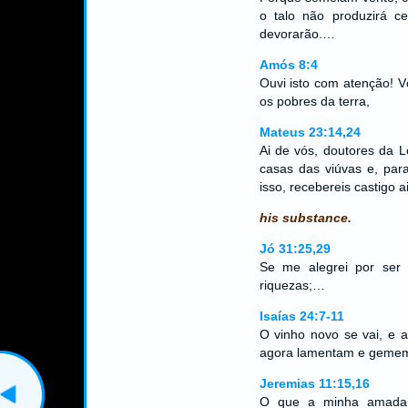
o talo não produzirá ce
devorarão.…
Amós 8:4
Ouvi isto com atenção! V
os pobres da terra,
Mateus 23:14,24
Ai de vós, doutores da Le
casas das viúvas e, para
isso, recebereis castigo 
his substance.
Jó 31:25,29
Se me alegrei por ser 
riquezas;…
Isaías 24:7-11
O vinho novo se vai, e a
agora lamentam e geme
Jeremias 11:15,16
O que a minha amada 