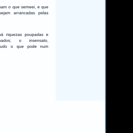
mam o que semeei, e que
sejam arrancadas pelas
há riquezas poupadas e
nados; o insensato,
e tudo o que pode num