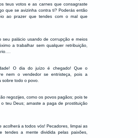
s teus votos e as carnes que consagraste
igo que se avizinha contra ti? Poderás então
eio ao prazer que tendes com o mal que
 o seu palácio usando de corrupção e meios
róximo a trabalhar sem qualquer retribuição,
ário.…
dade! O dia do juízo é chegado! Que o
re nem o vendedor se entristeça, pois a
á sobre todo o povo.
 não regozijes, como os povos pagãos; pois te
o o teu Deus; amaste a paga de prostituição
e acolherá a todos vós! Pecadores, limpai as
 tendes a mente dividida pelas paixões,