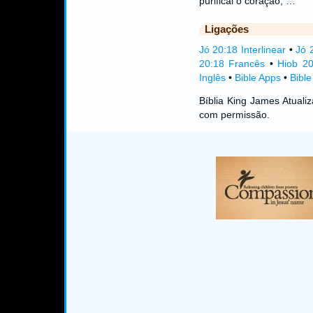
purificai o coração, …
Ligações
Jó 20:18 Interlinear
•
Jó 
20:18 Francês
•
Hiob 2
Inglês
•
Bible Apps
•
Bibl
Bíblia King James Atual
com permissão.