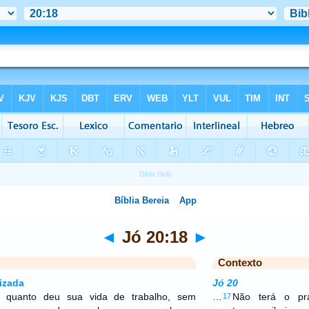
◄
Jó 20:18
►
Contexto
izada
Jó 20
o quanto deu sua vida de trabalho, sem
…
Não terá o pr
17