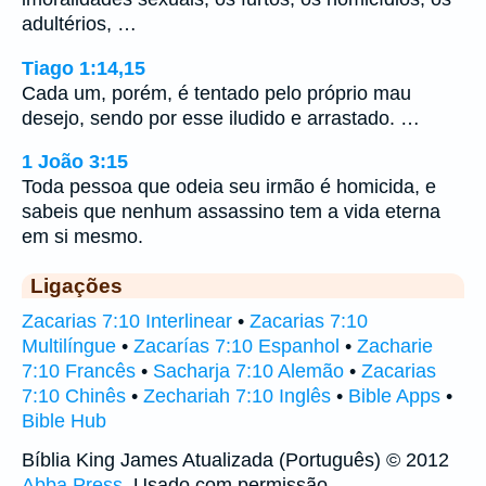
adultérios, …
Tiago 1:14,15
Cada um, porém, é tentado pelo próprio mau
desejo, sendo por esse iludido e arrastado. …
1 João 3:15
Toda pessoa que odeia seu irmão é homicida, e
sabeis que nenhum assassino tem a vida eterna
em si mesmo.
Ligações
Zacarias 7:10 Interlinear
•
Zacarias 7:10
Multilíngue
•
Zacarías 7:10 Espanhol
•
Zacharie
7:10 Francês
•
Sacharja 7:10 Alemão
•
Zacarias
7:10 Chinês
•
Zechariah 7:10 Inglês
•
Bible Apps
•
Bible Hub
Bíblia King James Atualizada (Português) © 2012
Abba Press
. Usado com permissão.