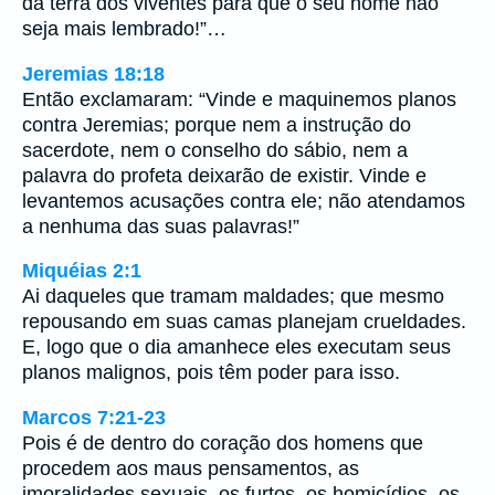
da terra dos viventes para que o seu nome não
seja mais lembrado!”…
Jeremias 18:18
Então exclamaram: “Vinde e maquinemos planos
contra Jeremias; porque nem a instrução do
sacerdote, nem o conselho do sábio, nem a
palavra do profeta deixarão de existir. Vinde e
levantemos acusações contra ele; não atendamos
a nenhuma das suas palavras!”
Miquéias 2:1
Ai daqueles que tramam maldades; que mesmo
repousando em suas camas planejam crueldades.
E, logo que o dia amanhece eles executam seus
planos malignos, pois têm poder para isso.
Marcos 7:21-23
Pois é de dentro do coração dos homens que
procedem aos maus pensamentos, as
imoralidades sexuais, os furtos, os homicídios, os