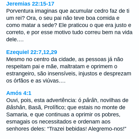
Jeremias 22:15-17
Porventura imaginas que acumular cedro faz de ti
um rei? Ora, o seu pai não teve boa comida e
como matar a sede? Ele praticou o que era justo e
correto, e por esse motivo tudo correu bem na vida
dele.…
Ezequiel 22:7,12,29
Mesmo no centro da cidade, as pessoas já não
respeitam pai e mãe, maltratam e oprimem o
estrangeiro, são insensíveis, injustos e desprezam
os órfãos e as viúvas.…
Amós 4:1
Ouvi, pois, esta advertência: ó
pârâh
, novilhas de
Bâshân
, Basã, Prolífico; que estais no monte de
Samaria, e que continuas a oprimir os pobres,
esmagais os necessitados e ordenam aos
senhores deles: “Trazei bebidas! Alegremo-nos!”