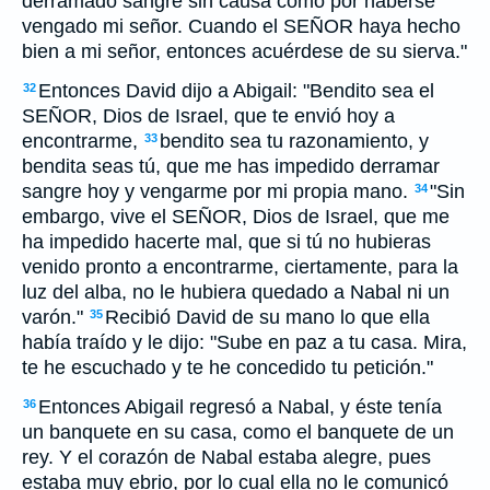
derramado sangre sin causa como por haberse
vengado mi señor. Cuando el SEÑOR haya hecho
bien a mi señor, entonces acuérdese de su sierva."
Entonces David dijo a Abigail: "Bendito sea el
32
SEÑOR, Dios de Israel, que te envió hoy a
encontrarme,
bendito sea tu razonamiento, y
33
bendita seas tú, que me has impedido derramar
sangre hoy y vengarme por mi propia mano.
"Sin
34
embargo, vive el SEÑOR, Dios de Israel, que me
ha impedido hacerte mal, que si tú no hubieras
venido pronto a encontrarme, ciertamente, para la
luz del alba, no le hubiera quedado a Nabal ni un
varón."
Recibió David de su mano lo que ella
35
había traído y le dijo: "Sube en paz a tu casa. Mira,
te he escuchado y te he concedido tu petición."
Entonces Abigail regresó a Nabal, y éste tenía
36
un banquete en su casa, como el banquete de un
rey. Y el corazón de Nabal estaba alegre, pues
estaba muy ebrio, por lo cual ella no le comunicó