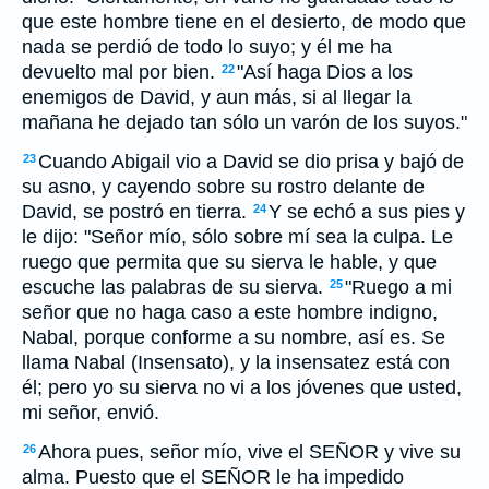
que este hombre tiene en el desierto, de modo que
nada se perdió de todo lo suyo; y él me ha
devuelto mal por bien.
"Así haga Dios a los
22
enemigos de David, y aun más, si al llegar la
mañana he dejado tan sólo un varón de los suyos."
Cuando Abigail vio a David se dio prisa y bajó de
23
su asno, y cayendo sobre su rostro delante de
David, se postró en tierra.
Y se echó a sus pies y
24
le dijo: "Señor mío, sólo sobre mí sea la culpa. Le
ruego que permita que su sierva le hable, y que
escuche las palabras de su sierva.
"Ruego a mi
25
señor que no haga caso a este hombre indigno,
Nabal, porque conforme a su nombre, así es. Se
llama Nabal (Insensato), y la insensatez está con
él; pero yo su sierva no vi a los jóvenes que usted,
mi señor, envió.
Ahora pues, señor mío, vive el SEÑOR y vive su
26
alma. Puesto que el SEÑOR le ha impedido