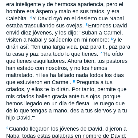
era inteligente y de hermosa apariencia, pero el
hombre era áspero y malo en sus tratos, y era
Calebita.
Y David oyó en el desierto que Nabal
4
estaba trasquilando sus ovejas.
Entonces David
5
envió diez jóvenes, y les dijo: "Suban a Carmel,
visiten a Nabal y salúdenlo en mi nombre;
y le
6
dirán así: 'Ten una larga vida, paz para ti, paz para
tu casa y paz para todo lo que tienes.
'He oído
7
que tienes esquiladores. Ahora bien, tus pastores
han estado con nosotros, y no los hemos
maltratado, ni les ha faltado nada todos los días
que estuvieron en Carmel.
'Pregunta a tus
8
criados, y ellos te lo dirán. Por tanto, permite que
mis criados hallen gracia ante tus ojos, porque
hemos llegado en un día de fiesta. Te ruego que
de lo que tengas a mano, des a tus siervos y a tu
hijo David.'"
Cuando llegaron los jóvenes de David, dijeron a
9
Nabal todas estas palabras en nombre de David;