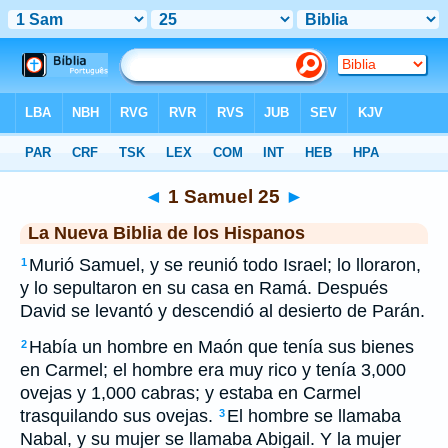
Biblia
>
NBLH
> 1 Samuel 25
◄
1 Samuel 25
►
La Nueva Biblia de los Hispanos
Murió Samuel, y se reunió todo Israel; lo lloraron,
1
y lo sepultaron en su casa en Ramá. Después
David se levantó y descendió al desierto de Parán.
Había un hombre en Maón que tenía sus bienes
2
en Carmel; el hombre era muy rico y tenía 3,000
ovejas y 1,000 cabras; y estaba en Carmel
trasquilando sus ovejas.
El hombre se llamaba
3
Nabal, y su mujer se llamaba Abigail. Y la mujer