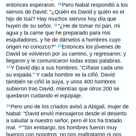
entonces esperaron.
Pero Nabal respondió a los
10
siervos de David: "¿Quién es David y quién es el
hijo de Isaí? Hay muchos siervos hoy día que
huyen de su señor.
"¿He de tomar mi pan, mi
11
agua y la carne que he preparado para mis
esquiladores, y he de dárselos a hombres cuyo
origen no conozco?"
Entonces los jóvenes de
12
David se volvieron por su camino, y regresaron; y
llegaron y le comunicaron todas estas palabras.
Y David dijo a sus hombres: "Cíñase cada uno
13
su espada." Y cada hombre se la ciñó. David
también se ciñó la suya, y unos 400 hombres
subieron tras David, mientras que otros 200 se
quedaron cuidando el equipaje.
Pero uno de los criados avisó a Abigail, mujer de
14
Nabal: "David envió mensajeros desde el desierto
a saludar a nuestro señor, pero él los ha tratado
mal.
"Sin embargo, los hombres fueron muy
15
buenos con nosotros; no nos maltrataron ni nos