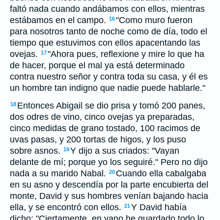
faltó nada cuando andábamos con ellos, mientras
estábamos en el campo.
"Como muro fueron
16
para nosotros tanto de noche como de día, todo el
tiempo que estuvimos con ellos apacentando las
ovejas.
"Ahora pues, reflexione y mire lo que ha
17
de hacer, porque el mal ya está determinado
contra nuestro señor y contra toda su casa, y él es
un hombre tan indigno que nadie puede hablarle."
Entonces Abigail se dio prisa y tomó 200 panes,
18
dos odres de vino, cinco ovejas ya preparadas,
cinco medidas de grano tostado, 100 racimos de
uvas pasas, y 200 tortas de higos, y los puso
sobre asnos.
Y dijo a sus criados: "Vayan
19
delante de mí; porque yo los seguiré." Pero no dijo
nada a su marido Nabal.
Cuando ella cabalgaba
20
en su asno y descendía por la parte encubierta del
monte, David y sus hombres venían bajando hacia
ella, y se encontró con ellos.
Y David había
21
dicho: "Ciertamente, en vano he guardado todo lo