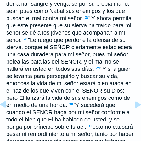
derramar sangre y vengarse por su propia mano,
sean pues como Nabal sus enemigos y los que
buscan el mal contra mi señor.
"Y ahora permita
27
que este presente que su sierva ha traído para mi
señor se dé a los jóvenes que acompañan a mi
señor.
"Le ruego que perdone la ofensa de su
28
sierva, porque el SEÑOR ciertamente establecerá
una casa duradera para mi señor, pues mi señor
pelea las batallas del SEÑOR, y el mal no se
hallará en usted en todos sus días.
"Y si alguien
29
se levanta para perseguirlo y buscar su vida,
entonces la vida de mi señor estará bien atada en
el haz de los que viven con el SEÑOR su Dios;
pero El lanzará la vida de sus enemigos como de
en medio de una honda.
"Y sucederá que
30
cuando el SEÑOR haga por mi señor conforme a
todo el bien que El ha hablado de usted, y se
ponga por príncipe sobre Israel,
esto no causará
31
pesar ni remordimiento a mi señor, tanto por haber