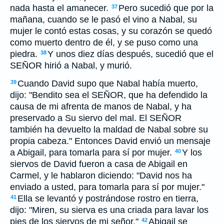
nada hasta el amanecer.
Pero sucedió que por la
37
mañana, cuando se le pasó el vino a Nabal, su
mujer le contó estas cosas, y su corazón se quedó
como muerto dentro de él, y se puso como una
piedra.
Y unos diez días después, sucedió que el
38
SEÑOR hirió a Nabal, y murió.
Cuando David supo que Nabal había muerto,
39
dijo: "Bendito sea el SEÑOR, que ha defendido la
causa de mi afrenta de manos de Nabal, y ha
preservado a Su siervo del mal. El SEÑOR
también ha devuelto la maldad de Nabal sobre su
propia cabeza." Entonces David envió un mensaje
a Abigail, para tomarla para sí por mujer.
Y los
40
siervos de David fueron a casa de Abigail en
Carmel, y le hablaron diciendo: "David nos ha
enviado a usted, para tomarla para sí por mujer."
Ella se levantó y postrándose rostro en tierra,
41
dijo: "Miren, su sierva es una criada para lavar los
pies de los siervos de mi señor."
Abigail se
42